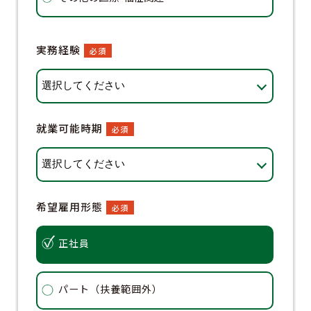
企
実務経験
必須
そ
就業可能時期
必須
現在の
希望雇用形態
必須
正社員
パート（扶養範囲外）