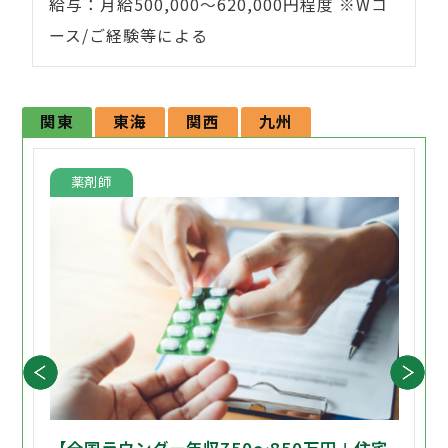
給与：月給500,000～620,000円程度 ※Wコ
ース/ご経験等による
関東
東海
関西
九州
薬剤師