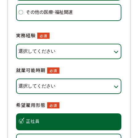
その他の医療･福祉関連
ド
企
実務経験
必須
そ
就業可能時期
必須
現在の
希望雇用形態
必須
正社員