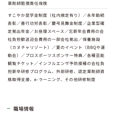
薬剤師賠償責任保険
すこやか奨学金制度（社内規定有り）／永年勤続
表彰／善行功労表彰／慶弔見舞金制度／企業型確
定拠出年金／お昼寝スペース／忘新年会費用の会
社負担歓送迎会費用の一部会社拠出／保養施設
（カヌチャリゾート）／夏のイベント（BBQや運
動会）／プロスポーツスポンサー特典／各種芸能
観覧チケット／インフルエンザ予防接種の会社負
担新卒研修プログラム、外部研修、認定薬剤師資
格取得支援、e-ラーニング、その他研修制度
職場情報