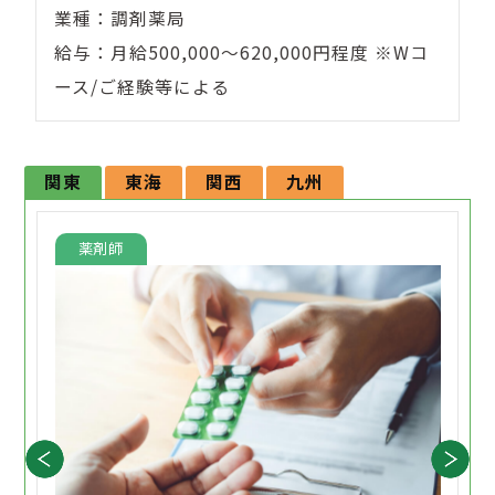
業種：調剤薬局
給与：月給500,000～620,000円程度 ※Wコ
ース/ご経験等による
関東
東海
関西
九州
薬剤師