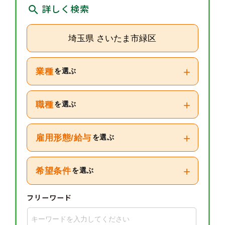
詳しく検索
埼玉県 さいたま市緑区
+
業種
を選ぶ
+
職種
を選ぶ
+
雇用形態/給与
を選ぶ
+
希望条件
を選ぶ
フリーワード