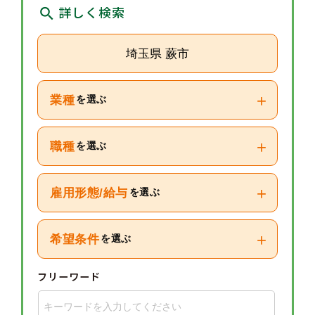
詳しく検索
埼玉県 蕨市
+
業種
を選ぶ
+
職種
を選ぶ
+
雇用形態/給与
を選ぶ
+
希望条件
を選ぶ
フリーワード