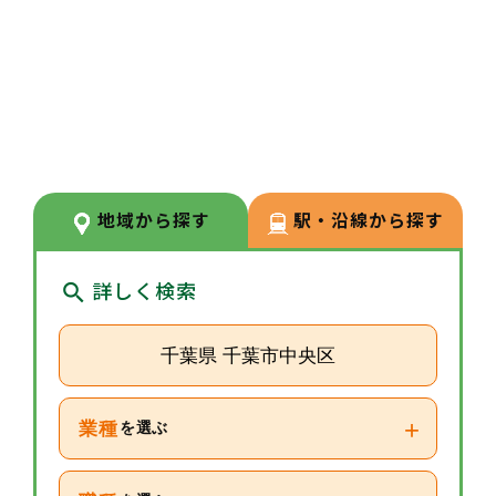
3
POINT
【経験が浅い方からでもキャリア
を築ける環境】
調剤経験の浅い方も応募可能。現
場での経験を積みながら、リクル
ーターや研修など＋αの業務チャ
地域から探す
駅・沿線から探す
レンジの可能性もございます。
詳しく検索
千葉県 千葉市中央区
+
業種
を選ぶ