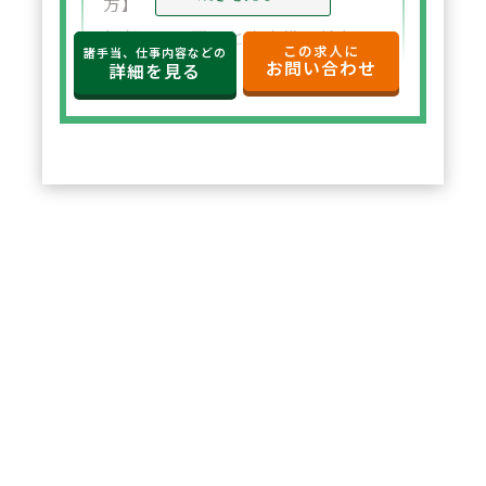
方】
年収650万円～と高水準の給与設
この求人に
諸手当、仕事内容などの
お問い合わせ
定。年俸制で収入の見通しも立て
詳細を見る
やすく、選択した都道府県内で安
定した環境でご勤務いただけま
す。
2
POINT
【住宅サポートが充実し安心して
スタート可能】
法人契約により初期費用の負担が
なく、家賃も上限5万円まで会社
負担。新たな環境でも安心して勤
務を開始できます。