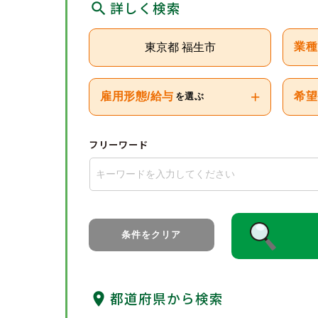
詳しく検索
東京都 福生市
業種
+
雇用形態/給与
希望
を選ぶ
フリーワード
条件をクリア
都道府県から検索