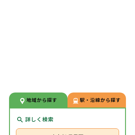
【住まいの支援が手厚く、全国転
勤にも安心】借上社宅や住宅補助
制度で家賃や引っ越し費用を幅広
く支援しております。地域限定勤
務の社員にも適用できる住宅補助
制度があり、賃貸・戸建てのどち
らでも利用可能です。
3
POINT
【休暇制度が充実し、働きやすさ
を後押し】入社日から有給付与、
地域から探す
駅・沿線から探す
特別休暇も多数あり、有給連続取
得や失効分の積立も可能で、長期
詳しく検索
休暇や急な用事にも柔軟に対応し
ます。