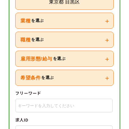
東京都 目黒区
+
業種
を選ぶ
+
職種
を選ぶ
+
雇用形態/給与
を選ぶ
+
希望条件
を選ぶ
フリーワード
求人ID