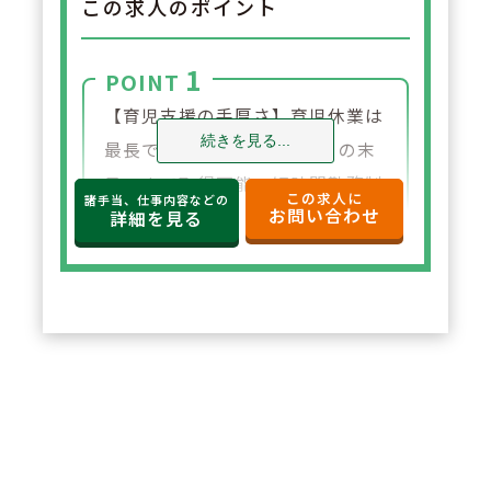
この求人のポイント
1
POINT
【育児支援の手厚さ】育児休業は
続きを見る...
最長で「子が3歳に達する月の末
日」まで取得可能。短時間勤務制
この求人に
諸手当、仕事内容などの
お問い合わせ
度は「小学校3年生まで」利用で
詳細を見る
きるなど、長期間にわたって育児
と仕事の両立をサポートします。
また、育児助成金や小学校入学祝
金など経済的な支援も充実してお
ります。
2
POINT