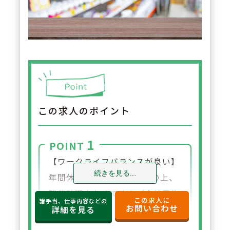
この求人のポイント
1
POINT
【ワークライフバランスが良い】
続きを見る...
年間休日120日と多く、その上、
残業時間少なめです！（全社平均
この求人に
諸手当、仕事内容などの
お問い合わせ
で月単位での残業時間が12時間）
詳細を見る
平均勤続年数も9年と長く続ける