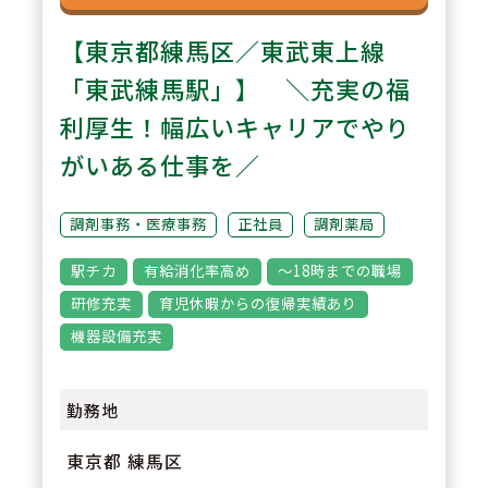
【東京都練馬区／東武東上線
「東武練馬駅」】 ＼充実の福
利厚生！幅広いキャリアでやり
がいある仕事を／
調剤事務・医療事務
正社員
調剤薬局
駅チカ
有給消化率高め
～18時までの職場
研修充実
育児休暇からの復帰実績あり
機器設備充実
勤務地
東京都 練馬区