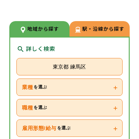
ギー疾患療養指導士、介護事務管
理士など54種類180名が資格を取
得しております。常にスキルアッ
地域から探す
駅・沿線から探す
プや新しいことへのチャレンジが
しやすい環境です。
詳しく検索
東京都 練馬区
+
業種
を選ぶ
+
職種
を選ぶ
+
雇用形態/給与
を選ぶ