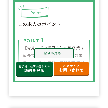
この求人のポイント
1
POINT
【育児支援の手厚さ】育児休業は
続きを見る...
最長で「子が3歳に達する月の末
日」まで取得可能。短時間勤務制
この求人に
諸手当、仕事内容などの
お問い合わせ
度は「小学校3年生まで」利用で
詳細を見る
きるなど、長期間にわたって育児
と仕事の両立をサポートします。
また、育児助成金や小学校入学祝
金など経済的な支援も充実してお
ります。