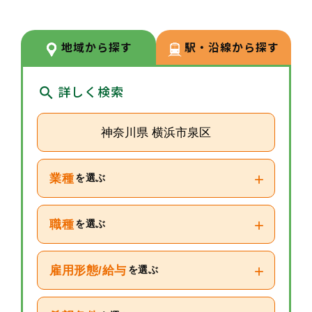
理士など54種類180名が資格を取
得しております。常にスキルアッ
地域から探す
駅・沿線から探す
プや新しいことへのチャレンジが
しやすい環境です。
詳しく検索
神奈川県 横浜市泉区
+
業種
を選ぶ
+
職種
を選ぶ
+
雇用形態/給与
を選ぶ