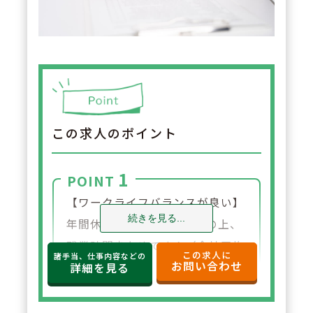
この求人のポイント
1
POINT
【ワークライフバランスが良い】
続きを見る...
年間休日120日と多く、その上、
残業時間少なめです！（全社平均
この求人に
諸手当、仕事内容などの
お問い合わせ
で月単位での残業時間が12時間）
詳細を見る
平均勤続年数も9年と長く続ける
方が多い会社です。