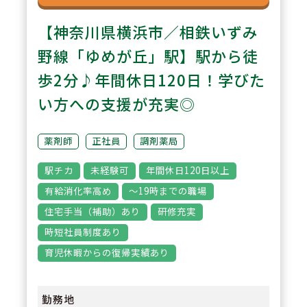
【神奈川県横浜市／相鉄いずみ
野線「ゆめが丘」駅】駅から徒
歩2分♪年間休日120日！学びた
い方への支援が充実◎
薬剤師
正社員
調剤薬局
駅チカ
未経験可
年間休日120日以上
有給消化率高め
～19時までの職場
住宅手当（補助）あり
研修充実
時短社員制度あり
育児休暇からの復帰実績あり
勤務地