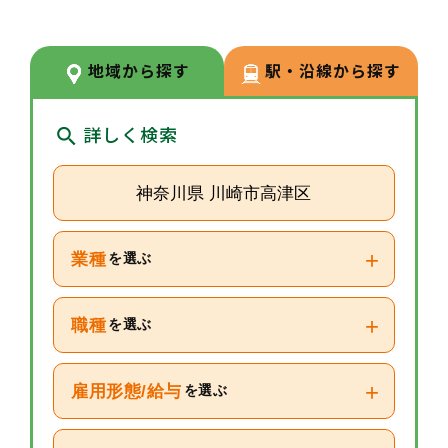
【休暇制度が充実し、働きやすさ
を後押し】入社日から有給付与、
地域から探す
駅・沿線から探す
特別休暇も多数あり、有給連続取
得や失効分の積立も可能で、長期
詳しく検索
休暇や急な用事にも柔軟に対応し
ます。
神奈川県 川崎市高津区
+
業種
を選ぶ
+
職種
を選ぶ
+
雇用形態/給与
を選ぶ