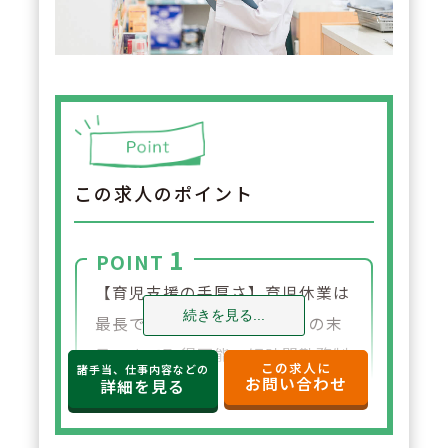
この求人のポイント
1
POINT
【育児支援の手厚さ】育児休業は
続きを見る...
最長で「子が3歳に達する月の末
日」まで取得可能。短時間勤務制
この求人に
諸手当、仕事内容などの
お問い合わせ
度は「小学校3年生まで」利用で
詳細を見る
きるなど、長期間にわたって育児
と仕事の両立をサポートします。