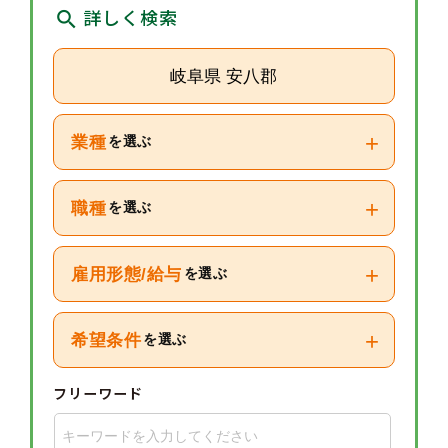
詳しく検索
岐阜県 安八郡
+
業種
を選ぶ
+
職種
を選ぶ
+
雇用形態/給与
を選ぶ
+
希望条件
を選ぶ
フリーワード