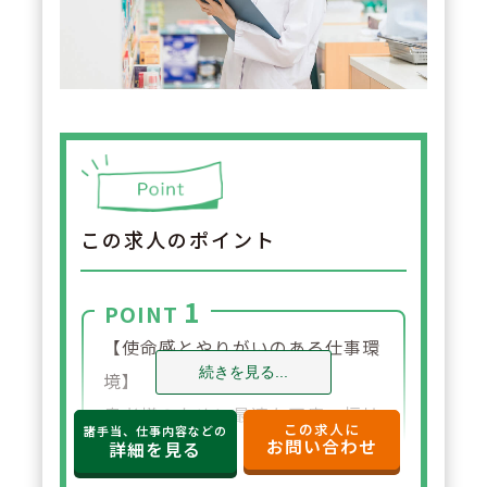
この求人のポイント
1
POINT
【使命感とやりがいのある仕事環
続きを見る...
境】
患者様のために最適な医療・福祉
この求人に
諸手当、仕事内容などの
お問い合わせ
サービスを提供し、社会に貢献で
詳細を見る
きることに大きなやりがいを感じ