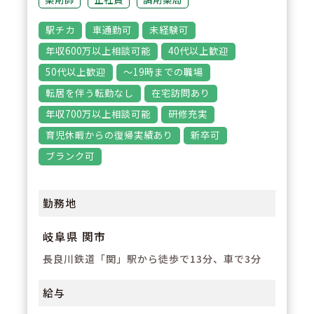
あり、安心して長く働ける環境が
駅チカ
車通勤可
未経験可
整っています。
年収600万以上相談可能
40代以上歓迎
50代以上歓迎
～19時までの職場
転居を伴う転勤なし
在宅訪問あり
年収700万以上相談可能
研修充実
育児休暇からの復帰実績あり
新卒可
ブランク可
勤務地
岐阜県 関市
長良川鉄道「関」駅から徒歩で13分、車で3分
給与