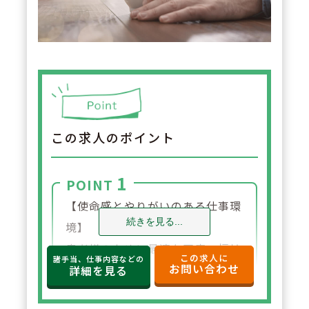
この求人のポイント
1
POINT
【使命感とやりがいのある仕事環
続きを見る...
境】
患者様のために最適な医療・福祉
この求人に
諸手当、仕事内容などの
お問い合わせ
サービスを提供し、社会に貢献で
詳細を見る
きることに大きなやりがいを感じ