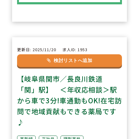
られます。
2
POINT
【充実した教育・研修体制】
社員の能力向上を重視し、研修会
更新日: 2025/11/20
求人ID: 1953
や実務実習施設としての役割を通
検討リストへ追加
じてスキルアップ・指導力向上が
【岐阜県関市／長良川鉄道
可能です。
「関」駅】 ＜年収応相談＞駅
3
POINT
から車で3分!車通勤もOK!在宅訪
【働きやすさと長期キャリア形成
問で地域貢献もできる薬局です
の支援】
♪
福利厚生が整い、社員一人ひとり
の夢ややりがいを尊重する風土が
薬剤師
正社員
調剤薬局