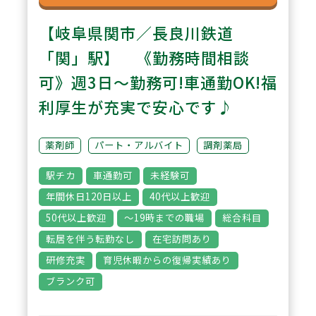
【岐阜県関市／長良川鉄道
「関」駅】 《勤務時間相談
可》週3日～勤務可!車通勤OK!福
利厚生が充実で安心です♪
薬剤師
パート・アルバイト
調剤薬局
駅チカ
車通勤可
未経験可
年間休日120日以上
40代以上歓迎
50代以上歓迎
～19時までの職場
総合科目
転居を伴う転勤なし
在宅訪問あり
研修充実
育児休暇からの復帰実績あり
ブランク可