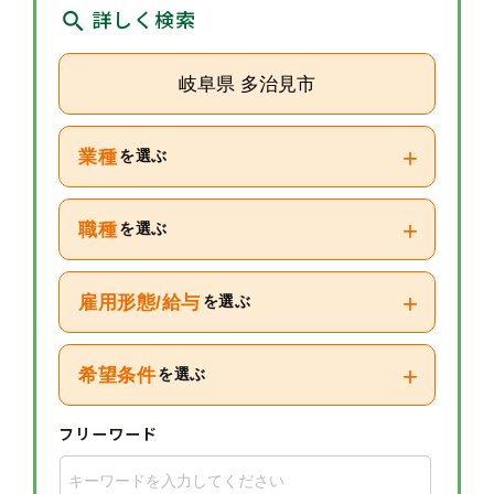
詳しく検索
岐阜県 多治見市
+
業種
を選ぶ
+
職種
を選ぶ
+
雇用形態/給与
を選ぶ
+
希望条件
を選ぶ
フリーワード