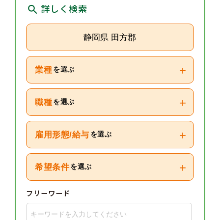
詳しく検索
静岡県 田方郡
+
業種
を選ぶ
+
職種
を選ぶ
+
雇用形態/給与
を選ぶ
+
希望条件
を選ぶ
フリーワード