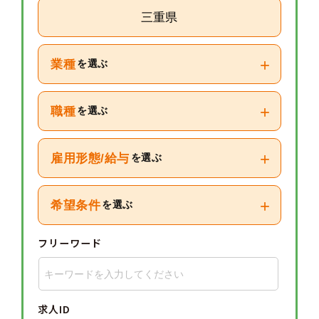
三重県
+
業種
を選ぶ
+
職種
を選ぶ
+
雇用形態/給与
を選ぶ
+
希望条件
を選ぶ
フリーワード
求人ID