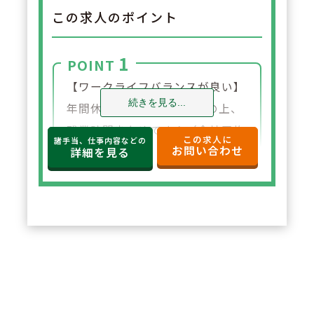
この求人のポイント
1
POINT
【ワークライフバランスが良い】
続きを見る...
年間休日120日と多く、その上、
残業時間少なめです！（全社平均
この求人に
諸手当、仕事内容などの
お問い合わせ
で月単位での残業時間が12時間）
詳細を見る
平均勤続年数も9年と長く続ける
方が多い会社です。
2
POINT
【学ぶ意欲のある方への会社サポ
ートが充実】社内認定制度・SAP
プログラム：eラーニングや学術