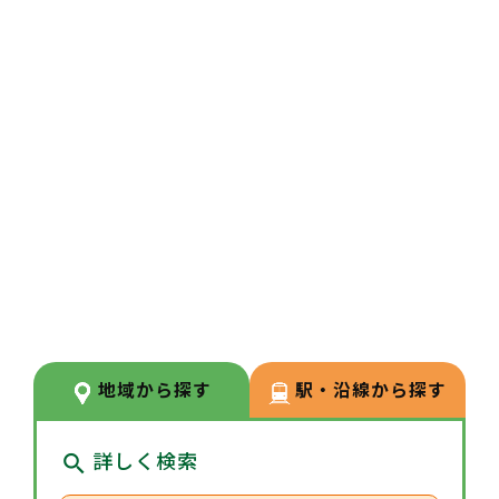
勉強会参加などの課題をクリアす
ることで、学術費を支給（年12万
円～100万円）しており、支援が
手厚い企業です。
3
POINT
【新たな資格取得支援が充実】サ
プリメントアドバイザー、アレル
ギー疾患療養指導士、介護事務管
理士など54種類180名が資格を取
得しております。常にスキルアッ
地域から探す
駅・沿線から探す
プや新しいことへのチャレンジが
しやすい環境です。
詳しく検索