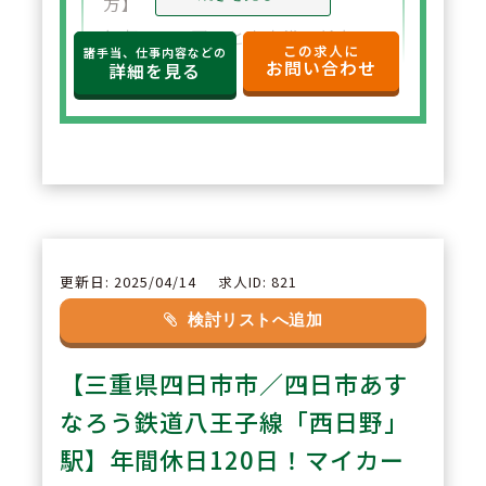
方】
年収650万円～と高水準の給与設
この求人に
諸手当、仕事内容などの
お問い合わせ
定。年俸制で収入の見通しも立て
詳細を見る
やすく、選択した都道府県内で安
定した環境でご勤務いただけま
す。
2
POINT
【住宅サポートが充実し安心して
更新日: 2025/04/14
求人ID: 821
スタート可能】
検討リストへ追加
法人契約により初期費用の負担が
【三重県四日市市／四日市あす
なく、家賃も上限5万円まで会社
負担。新たな環境でも安心して勤
なろう鉄道八王子線「西日野」
務を開始できます。
駅】年間休日120日！マイカー