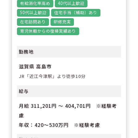
有給消化率高め
40代以上歓迎
調剤業務に加え、在宅医療やセル
50代以上歓迎
住宅手当（補助）あり
フメディケーション支援、地域活
在宅訪問あり
研修充実
動など幅広い業務に携わることが
育児休暇からの復帰実績あり
できます。薬剤師としての専門性
を高めたい方におすすめです。
勤務地
滋賀県 高島市
JR「近江今津駅」より徒歩10分
給与
月給 311,201円 ～ 404,701円 ※経験考
慮
年収：420～530万円 ※経験考慮