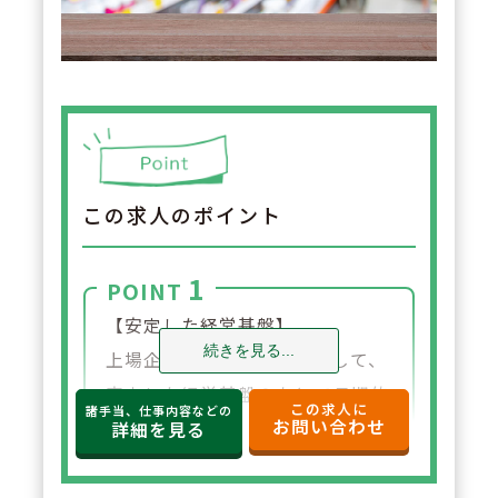
この求人のポイント
1
POINT
【安定した経営基盤】
続きを見る...
上場企業グループの一員として、
安定した経営基盤のもとで長期的
この求人に
諸手当、仕事内容などの
お問い合わせ
に安心して働ける環境が整ってい
詳細を見る
ます。福利厚生や各種制度も充実
しており、将来を見据えて腰を据