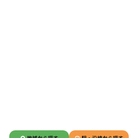
2
POINT
20代～50代までの幅広い年齢層
の方が活躍しています！
患者様のサービス向上のために、
定期的に意見交換を行っており店
舗内では、バランスよく意見が飛
び交う環境となっています。
3
POINT
労働組合があります！また福利厚
生、休暇制度、手当など待遇面も
しっかりしており、社員が働きや
すい環境づくりを行っている企業
です。
地域から探す
駅・沿線から探す