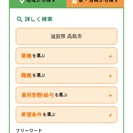
詳しく検索
滋賀県 高島市
+
業種
を選ぶ
+
職種
を選ぶ
+
雇用形態/給与
を選ぶ
+
希望条件
を選ぶ
フリーワード