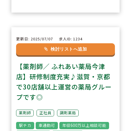
えて勤務したい方に適していま
す。
2
POINT
更新日: 2025/07/07
求人ID: 1234
【充実した教育体制】
検討リストへ追加
OJTを中心に、本社フォローやW
【薬剤師／ ふれあい薬局今津
EB研修など教育体制が整ってお
り、経験に不安のある方でも安心
店】研修制度充実♪滋賀・京都
してスタートできます。継続的に
で30店舗以上運営の薬局グルー
知識・スキルを高められる環境で
プです◎
す。
薬剤師
正社員
調剤薬局
3
POINT
駅チカ
車通勤可
年収600万以上相談可能
【幅広い業務経験】