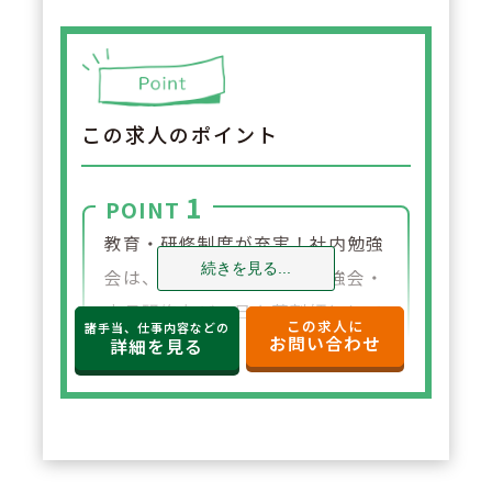
この求人のポイント
1
POINT
教育・研修制度が充実！社内勉強
続きを見る...
会は、漢方研修やがんの勉強会・
店長研修など、日々薬剤師として
この求人に
諸手当、仕事内容などの
お問い合わせ
のスキルを向上できるように様々
詳細を見る
な研修が実施されています。若認
定薬剤師資格取得のためのe-Lear
ningの費用補助もございます。