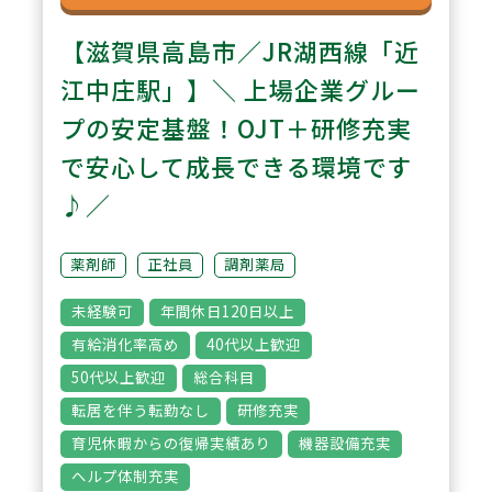
【滋賀県高島市／JR湖西線「近
江中庄駅」】＼ 上場企業グルー
プの安定基盤！OJT＋研修充実
で安心して成長できる環境です
♪／
薬剤師
正社員
調剤薬局
未経験可
年間休日120日以上
有給消化率高め
40代以上歓迎
50代以上歓迎
総合科目
転居を伴う転勤なし
研修充実
育児休暇からの復帰実績あり
機器設備充実
ヘルプ体制充実