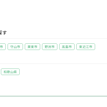
探す
市
守山市
栗東市
野洲市
高島市
東近江市
和歌山県