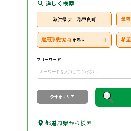
詳しく検索
滋賀県 犬上郡甲良町
業種
+
雇用形態/給与
希望
を選ぶ
フリーワード
条件をクリア
都道府県から検索