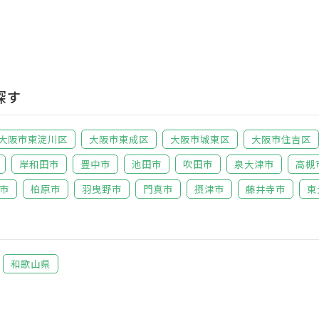
探す
大阪市東淀川区
大阪市東成区
大阪市城東区
大阪市住吉区
岸和田市
豊中市
池田市
吹田市
泉大津市
高槻
市
柏原市
羽曳野市
門真市
摂津市
藤井寺市
東
和歌山県