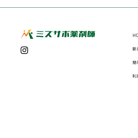
H
新
簡
利