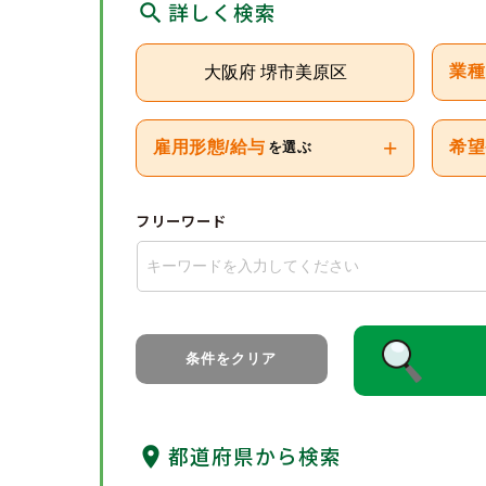
詳しく検索
大阪府 堺市美原区
業種
+
雇用形態/給与
希望
を選ぶ
フリーワード
条件をクリア
都道府県から検索