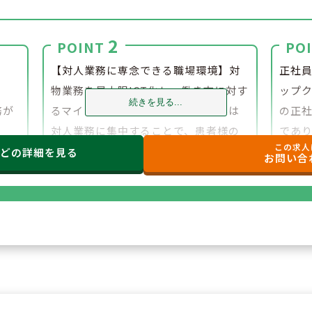
2
POINT
PO
】
【対人業務に専念できる職場環境】対
正社
！
物業務を最大限ICT化し、働き方に対す
ップク
続きを見る...
務が
るマインドも最先端に。薬剤師さんは
の正
対人業務に集中することで、患者様の
であ
この求人
「真のお困りごと」の解決に向けて業
す。
などの
詳細を見る
お問い合
務を行うことができます。