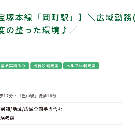
宝塚本線「岡町駅」】＼広域勤務(
度の整った環境♪／
の復帰実績あり
機器設備充実
ヘルプ体制充実
歩17分・「豊中駅」徒歩18分
※薬剤師/地域/広域全国手当含む
経験考慮