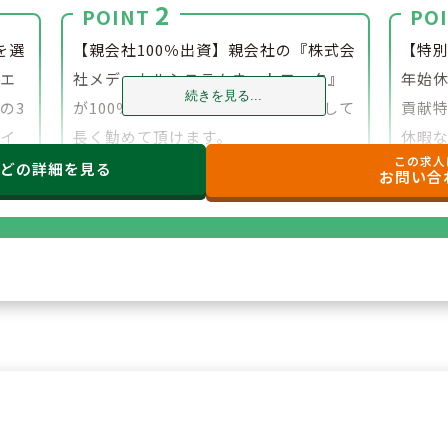
2
POINT
PO
を選
【親会社100％出資】親会社の『株式会
【特
（エ
社メディカルシステムネットワーク』
年始
続きを見る...
の3
が100％出資しており、今後も安心して
貢献
タイ
長く勤めて頂けます。
休暇
この求人
ベ
す。
などの
詳細を見る
お問い合
対応