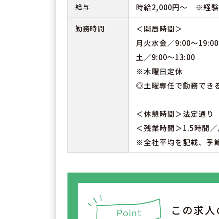
給与
時給2,000円～ ※経
勤務時間
＜開局時間＞
月火水金／9:00～19:00
土／9:00～13:00
※木曜日定休
◎土曜専任で勤務でき
＜休憩時間＞法定通り
＜残業時間＞1.5時間／
※全社平均を記載、季
この求人