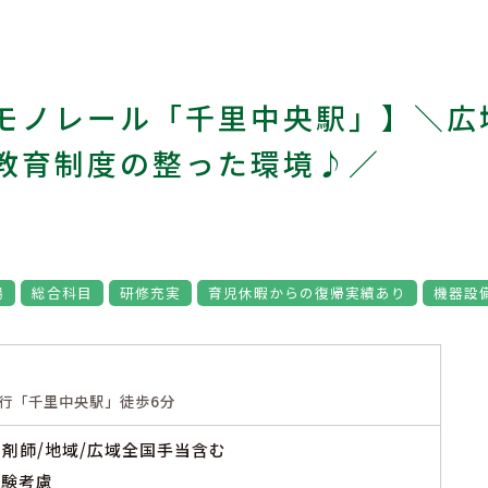
モノレール「千里中央駅」】＼広域
教育制度の整った環境♪／
場
総合科目
研修充実
育児休暇からの復帰実績あり
機器設
行「千里中央駅」徒歩6分
※薬剤師/地域/広域全国手当含む
経験考慮