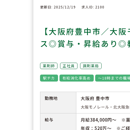
更新日: 2025/12/19
求人ID: 2100
【大阪府豊中市／大阪
ス◎賞与・昇給あり◎
薬剤師
正社員
調剤薬局
駅チカ
有給消化率高め
～18時までの職
勤務地
大阪府 豊中市
大阪モノレール・北大阪急
給与
月給384,000円～ 
年収：520万～ ※ご