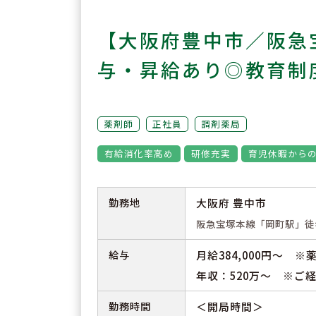
【大阪府豊中市／阪急
与・昇給あり◎教育制
薬剤師
正社員
調剤薬局
有給消化率高め
研修充実
育児休暇から
勤務地
大阪府 豊中市
阪急宝塚本線「岡町駅」徒
給与
月給384,000円～ 
年収：520万～ ※ご
勤務時間
＜開局時間＞