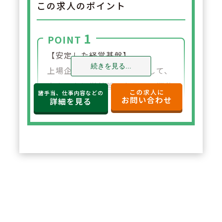
この求人のポイント
1
POINT
【安定した経営基盤】
続きを見る...
上場企業グループの一員として、
安定した経営基盤のもとで長期的
この求人に
諸手当、仕事内容などの
お問い合わせ
に安心して働ける環境が整ってい
詳細を見る
ます。福利厚生や各種制度も充実
しており、将来を見据えて腰を据
えて勤務したい方に適していま
す。
2
POINT
【充実した教育体制】