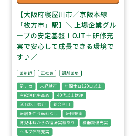
【大阪府寝屋川市／京阪本線
「枚方市」駅】＼ 上場企業グル
ープの安定基盤！OJT＋研修充
実で安心して成長できる環境で
す♪／
薬剤師
正社員
調剤薬局
駅チカ
未経験可
年間休日120日以上
有給消化率高め
40代以上歓迎
50代以上歓迎
総合科目
転居を伴う転勤なし
研修充実
育児休暇からの復帰実績あり
機器設備充実
ヘルプ体制充実