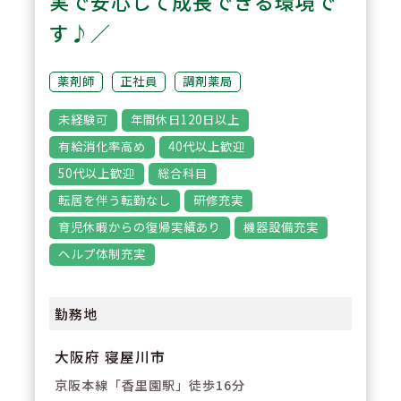
実で安心して成長できる環境で
す。
す♪／
3
POINT
薬剤師
正社員
調剤薬局
【幅広い業務経験】
未経験可
年間休日120日以上
調剤業務に加え、在宅医療やセル
有給消化率高め
40代以上歓迎
フメディケーション支援、地域活
50代以上歓迎
総合科目
動など幅広い業務に携わることが
転居を伴う転勤なし
研修充実
できます。薬剤師としての専門性
育児休暇からの復帰実績あり
機器設備充実
を高めたい方におすすめです。
ヘルプ体制充実
勤務地
大阪府 寝屋川市
京阪本線「香里園駅」徒歩16分