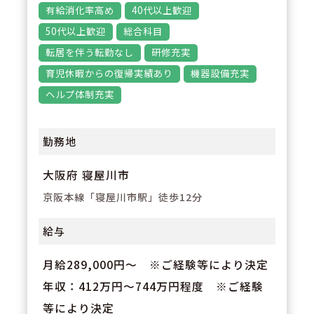
有給消化率高め
40代以上歓迎
フメディケーション支援、地域活
50代以上歓迎
総合科目
動など幅広い業務に携わることが
転居を伴う転勤なし
研修充実
できます。薬剤師としての専門性
育児休暇からの復帰実績あり
機器設備充実
を高めたい方におすすめです。
ヘルプ体制充実
勤務地
大阪府 寝屋川市
京阪本線「寝屋川市駅」徒歩12分
給与
月給289,000円～ ※ご経験等により決定
年収：412万円～744万円程度 ※ご経験
等により決定