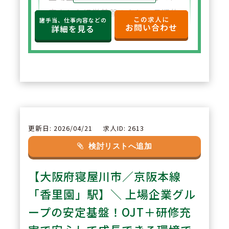
安定した経営基盤のもとで長期的
この求人に
諸手当、仕事内容などの
お問い合わせ
に安心して働ける環境が整ってい
詳細を見る
ます。福利厚生や各種制度も充実
しており、将来を見据えて腰を据
えて勤務したい方に適していま
す。
2
POINT
更新日: 2026/04/21
求人ID: 2613
【充実した教育体制】
検討リストへ追加
OJTを中心に、本社フォローやW
【大阪府寝屋川市／京阪本線
EB研修など教育体制が整ってお
り、経験に不安のある方でも安心
「香里園」駅】＼ 上場企業グル
してスタートできます。継続的に
ープの安定基盤！OJT＋研修充
知識・スキルを高められる環境で