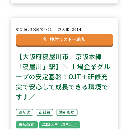
す。
2
POINT
更新日: 2026/04/21
求人ID: 2614
【充実した教育体制】
検討リストへ追加
OJTを中心に、本社フォローやW
【大阪府寝屋川市／京阪本線
EB研修など教育体制が整ってお
り、経験に不安のある方でも安心
「寝屋川」駅】＼ 上場企業グル
してスタートできます。継続的に
ープの安定基盤！OJT＋研修充
知識・スキルを高められる環境で
実で安心して成長できる環境で
す。
す♪／
3
POINT
薬剤師
正社員
調剤薬局
【幅広い業務経験】
未経験可
年間休日120日以上
調剤業務に加え、在宅医療やセル