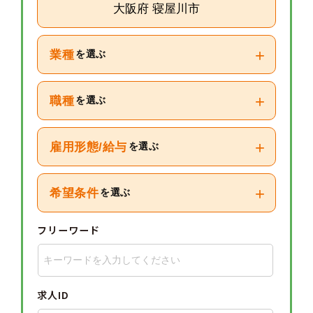
大阪府 寝屋川市
+
業種
を選ぶ
+
職種
を選ぶ
+
雇用形態/給与
を選ぶ
+
希望条件
を選ぶ
フリーワード
求人ID