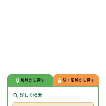
OJTを中心に、本社フォローやW
EB研修など教育体制が整ってお
り、経験に不安のある方でも安心
してスタートできます。継続的に
知識・スキルを高められる環境で
す。
3
POINT
【幅広い業務経験】
調剤業務に加え、在宅医療やセル
フメディケーション支援、地域活
地域から探す
駅・沿線から探す
動など幅広い業務に携わることが
できます。薬剤師としての専門性
詳しく検索
を高めたい方におすすめです。