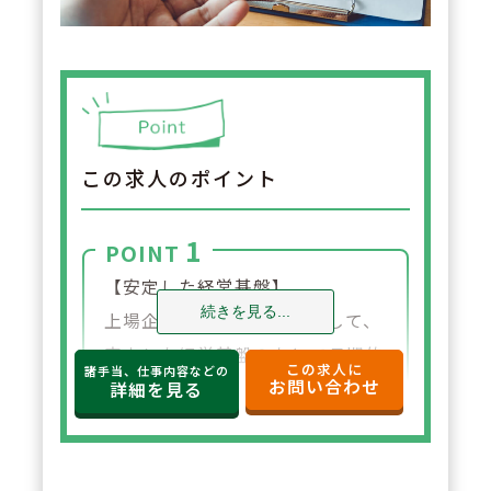
この求人のポイント
1
POINT
【安定した経営基盤】
続きを見る...
上場企業グループの一員として、
安定した経営基盤のもとで長期的
この求人に
諸手当、仕事内容などの
お問い合わせ
に安心して働ける環境が整ってい
詳細を見る
ます。福利厚生や各種制度も充実
しており、将来を見据えて腰を据
えて勤務したい方に適していま