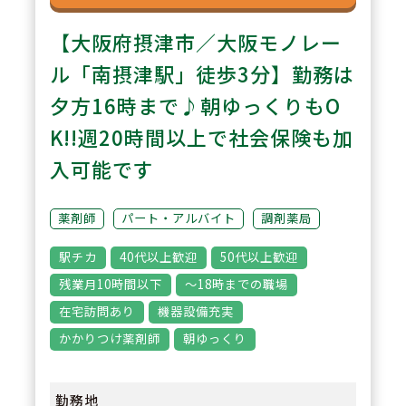
【大阪府摂津市／大阪モノレー
ル「南摂津駅」徒歩3分】勤務は
夕方16時まで♪朝ゆっくりもO
K!!週20時間以上で社会保険も加
入可能です
薬剤師
パート・アルバイト
調剤薬局
駅チカ
40代以上歓迎
50代以上歓迎
残業月10時間以下
～18時までの職場
在宅訪問あり
機器設備充実
かかりつけ薬剤師
朝ゆっくり
勤務地