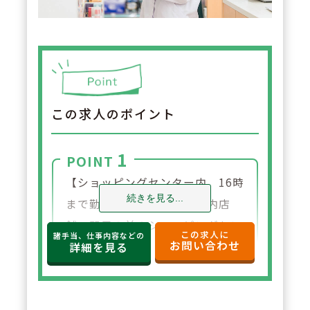
この求人のポイント
1
POINT
【ショッピングセンター内、16時
続きを見る...
まで勤務♪】ルッツ南摂津内店
舗、駅目の前のショッピングセン
この求人に
諸手当、仕事内容などの
お問い合わせ
ターでの勤務です。夜の時間帯の
詳細を見る
勤務無し！朝ゆっくり11時開始も
OKです！