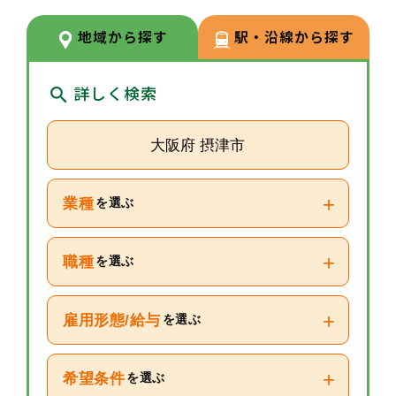
「どこも駅近」であり、長期就業
が叶いやすい企業です。
地域から探す
駅・沿線から探す
詳しく検索
大阪府 摂津市
+
業種
を選ぶ
+
職種
を選ぶ
+
雇用形態/給与
を選ぶ
+
希望条件
を選ぶ