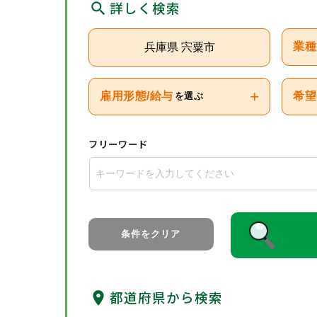
詳しく検索
兵庫県 宍粟市
業種
+
雇用形態/給与
希望
を選ぶ
フリーワード
条件をクリア
都道府県から検索