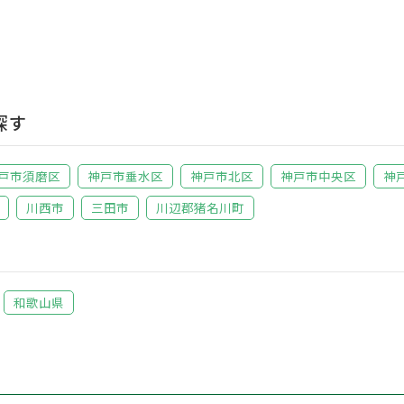
探す
戸市須磨区
神戸市垂水区
神戸市北区
神戸市中央区
神
川西市
三田市
川辺郡猪名川町
和歌山県