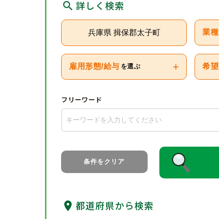
詳しく検索
兵庫県 揖保郡太子町
業種
+
雇用形態/給与
希望
を選ぶ
フリーワード
条件をクリア
都道府県から検索