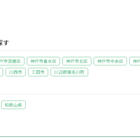
探す
戸市須磨区
神戸市垂水区
神戸市北区
神戸市中央区
神
川西市
三田市
川辺郡猪名川町
和歌山県