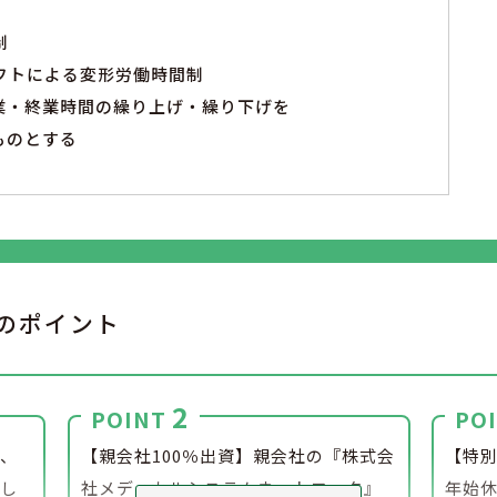
制
フトによる変形労働時間制
業・終業時間の繰り上げ・繰り下げを
ものとする
のポイント
2
POINT
PO
は、
【親会社100％出資】親会社の『株式会
【特
指し
社メディカルシステムネットワーク』
年始