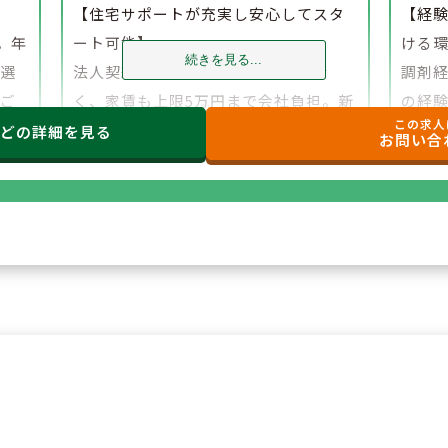
】
【住宅サポートが充実し安心してスタ
【経
。年
ート可能】
ける
続きを見る...
、選
法人契約により初期費用の負担がな
調剤
でご
く、家賃も上限5万円まで会社負担。新
の経
この求人
たな環境でも安心して勤務を開始でき
研修
などの
詳細を見る
お問い合
ます。
もご