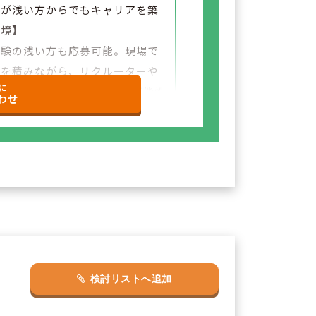
験が浅い方からでもキャリアを築
環境】
経験の浅い方も応募可能。現場で
験を積みながら、リクルーターや
に
など＋αの業務チャレンジの可能性
わせ
ざいます。
検討リストへ追加