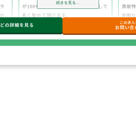
続きを見る...
ラ
が100％出資しており、今後も安心して
貢献
トの
長く勤めて頂けます。
休暇
この求人
ット
す。
などの
詳細を見る
お問い合
ービ