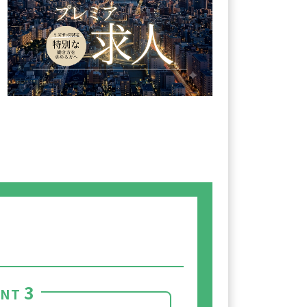
3
INT