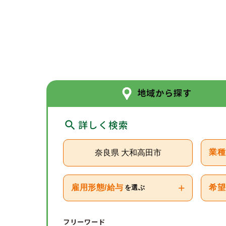
地域から探す
詳しく検索
奈良県 大和高田市
業種
+
雇用形態/給与
希望
を選ぶ
フリーワード