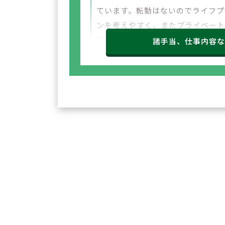
ています。転勤はないのでライフプ
ンを考えやすく、またプライベー
旅行やお出かけに使える割引チケ
諸手当、仕事内容
等が利用できる選択型福利厚生サ
スも利用できます。