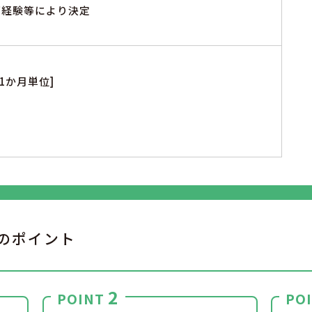
※ご経験等により決定
1か月単位]
のポイント
2
POINT
PO