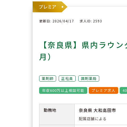
更新日: 2026/04/17
求人ID: 2593
【奈良県】県内ラウン
月）
薬剤師
正社員
調剤薬局
年収600万以上相談可能
プレミア求人
4
勤務地
奈良県 大和高田市
配属店舗による