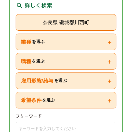
詳しく検索
奈良県 磯城郡川西町
+
業種
を選ぶ
+
職種
を選ぶ
+
雇用形態/給与
を選ぶ
+
希望条件
を選ぶ
フリーワード