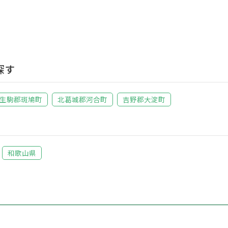
探す
生駒郡斑鳩町
北葛城郡河合町
吉野郡大淀町
和歌山県