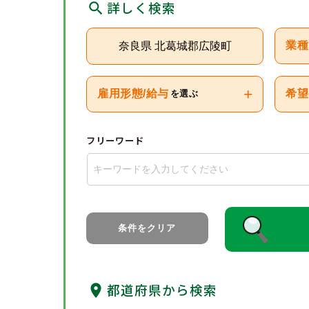
詳しく検索
奈良県 北葛城郡広陵町
業種
+
雇用形態/給与
希望
を選ぶ
フリーワード
条件をクリア
都道府県から検索