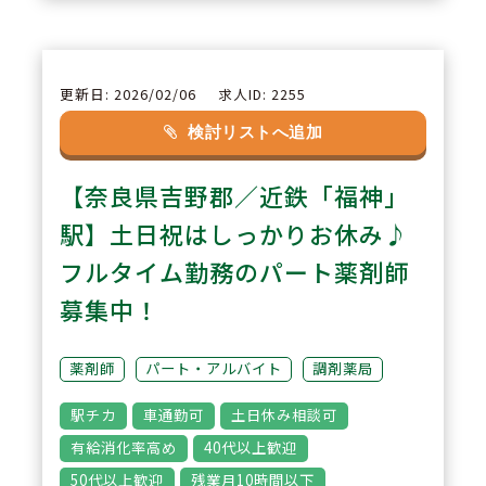
作用歴等も情報を連携し確認する
ことが可能です。
更新日: 2026/02/06
求人ID: 2255
2
POINT
検討リストへ追加
有給休暇消化毎年95％以上を継続
【奈良県吉野郡／近鉄「福神」
中！年間休日数は120日相当※店
舗間微差有り、ワークライフバラ
駅】土日祝はしっかりお休み♪
ンスを大事にしたい方は両立しや
フルタイム勤務のパート薬剤師
すい環境です。
募集中！
3
POINT
薬剤師
パート・アルバイト
調剤薬局
【業務に「何かひとつプラス」を
駅チカ
車通勤可
土日休み相談可
できる方を積極募集中】認知症カ
有給消化率高め
40代以上歓迎
フェや、ジャパンダらいぶらりー
50代以上歓迎
残業月10時間以下