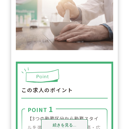
この求人のポイント
1
POINT
【3つの勤務区分から勤務スタイ
続きを見る...
ルを選べます】自宅通勤勤務・広