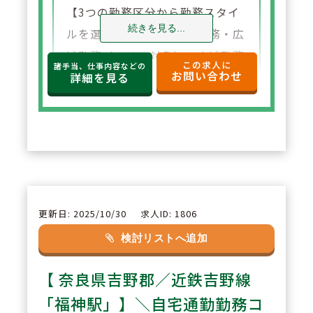
【3つの勤務区分から勤務スタイ
続きを見る...
ルを選べます】自宅通勤勤務・広
域勤務（エリア対象）、広域勤務
この求人に
諸手当、仕事内容などの
お問い合わせ
（全国対象）の3つの中からご自
詳細を見る
分に合った勤務スタイルを選ぶこ
とが出来ます。ライフイベント等
に応じた勤務区分も柔軟に対応し
ております。
2
POINT
更新日: 2025/10/30
求人ID: 1806
【親会社100％出資】親会社の
検討リストへ追加
『株式会社メディカルシステムネ
【 奈良県吉野郡／近鉄吉野線
ットワーク』が100％出資してお
り、今後も安心して長く勤めて頂
「福神駅」】＼自宅通勤勤務コ