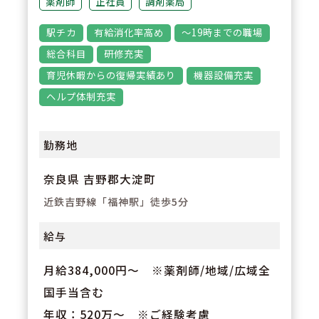
薬剤師
正社員
調剤薬局
3
POINT
駅チカ
有給消化率高め
～19時までの職場
【パート薬剤師さんも永年勤続報
総合科目
研修充実
奨制度有り♪】正社員は10万、パ
育児休暇からの復帰実績あり
機器設備充実
ートさんは5万の報奨がありま
ヘルプ体制充実
す！
勤務地
奈良県 吉野郡大淀町
近鉄吉野線「福神駅」徒歩5分
給与
月給384,000円～ ※薬剤師/地域/広域全
国手当含む
年収：520万～ ※ご経験考慮