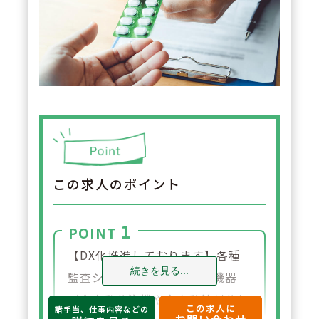
この求人のポイント
1
POINT
【DX化推進しております】各種
続きを見る...
監査システムや、各種調剤機器
（全自動分注機や全自動錠剤分包
この求人に
諸手当、仕事内容などの