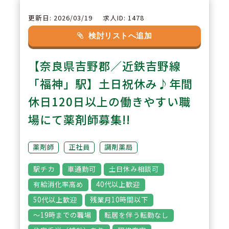
更新日: 2026/03/19
求人ID: 1478
2
POINT
検討リストへ追加
有給休暇消化毎年95％以上を継続
【奈良県吉野郡／近鉄吉野線
中！年間休日数は120日相当※店
舗間微差有り、ワークライフバラ
「福神」駅】土日祝休み♪年間
ンスを大事にしたい方は両立しや
休日120日以上の働きやすい職
すい環境です。
場にて薬剤師募集!!
3
POINT
薬剤師
正社員
調剤薬局
【業務に「何かひとつプラス」を
駅チカ
車通勤可
土日休み相談可
できる方を積極募集中】認知症カ
有給消化率高め
40代以上歓迎
フェや、ジャパンダらいぶらりー
50代以上歓迎
残業月10時間以下
の企画など患者様のために何がで
～19時までの職場
転居を伴う転勤なし
きるのかということを考え、薬剤