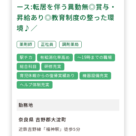
けます。
ース:転居を伴う異動無◎賞与・
昇給あり◎教育制度の整った環
3
POINT
境♪／
【特別休暇がたくさんあります】
年末年始休暇や夏季休暇だけでな
薬剤師
正社員
調剤薬局
く、医療貢献特別休暇やスポーツ
駅チカ
有給消化率高め
～19時までの職場
文化活動特別休暇など自社独自の
総合科目
研修充実
休暇がございます。
育児休暇からの復帰実績あり
機器設備充実
ヘルプ体制充実
勤務地
奈良県 吉野郡大淀町
近鉄吉野線「福神駅」徒歩5分