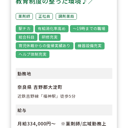
教育制度の整った環境♪／
3
POINT
【特別休暇がたくさんあります】
薬剤師
正社員
調剤薬局
年末年始休暇や夏季休暇だけでな
駅チカ
有給消化率高め
～19時までの職場
く、医療貢献特別休暇やスポーツ
総合科目
研修充実
文化活動特別休暇など自社独自の
育児休暇からの復帰実績あり
機器設備充実
休暇がございます。
ヘルプ体制充実
勤務地
奈良県 吉野郡大淀町
近鉄吉野線「福神駅」徒歩5分
給与
月給334,000円～ ※薬剤師/広域勤務上