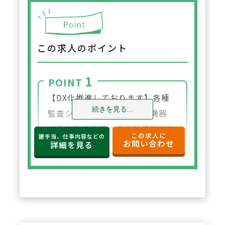
この求人のポイント
1
POINT
【DX化推進しております】各種
続きを見る...
監査システムや、各種調剤機器
（全自動分注機や全自動錠剤分包
この求人に
諸手当、仕事内容などの
お問い合わせ
機、軟膏練り機など）や、クラウ
詳細を見る
ド型の薬歴と一体型のレセコンを
導入。他店舗に来局歴のある患者
さまの服薬情報やアレルギー、副
作用歴等も情報を連携し確認する
ことが可能です。