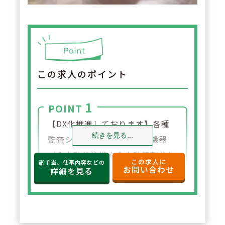
この求人のポイント
1
POINT
【DX化推進しております】各種
続きを見る...
監査システムや、各種調剤機器
（全自動分注機や全自動錠剤分包
この求人に
諸手当、仕事内容などの
お問い合わせ
機、軟膏練り機など）や、クラウ
詳細を見る
ド型の薬歴と一体型のレセコンを
導入。他店舗に来局歴のある患者
さまの服薬情報やアレルギー、副