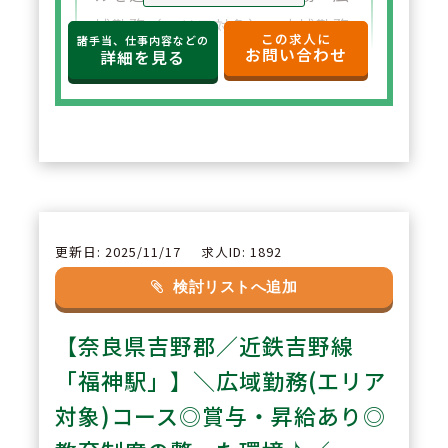
域勤務（エリア対象）、広域勤務
この求人に
諸手当、仕事内容などの
お問い合わせ
（全国対象）の3つの中からご自
詳細を見る
分に合った勤務スタイルを選ぶこ
とが出来ます。ライフイベント等
に応じた勤務区分も柔軟に対応し
ております。
2
POINT
更新日: 2025/11/17
求人ID: 1892
【親会社100％出資】親会社の
検討リストへ追加
『株式会社メディカルシステムネ
【奈良県吉野郡／近鉄吉野線
ットワーク』が100％出資してお
り、今後も安心して長く勤めて頂
「福神駅」】＼広域勤務(エリア
けます。
対象)コース◎賞与・昇給あり◎