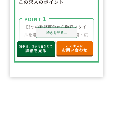
この求人のポイント
1
POINT
【3つの勤務区分から勤務スタイ
続きを見る...
ルを選べます】自宅通勤勤務・広
域勤務（エリア対象）、広域勤務
この求人に
諸手当、仕事内容などの
お問い合わせ
（全国対象）の3つの中からご自
詳細を見る
分に合った勤務スタイルを選ぶこ
とが出来ます。ライフイベント等
に応じた勤務区分も柔軟に対応し
ております。
2
POINT
【親会社100％出資】親会社の