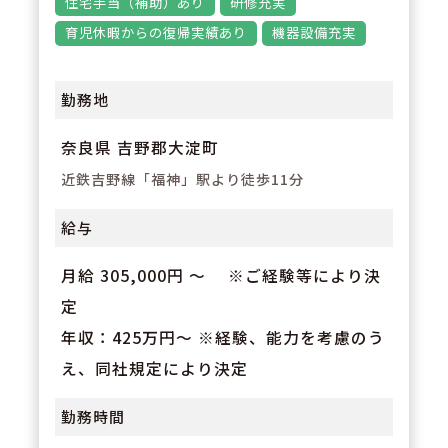
住宅手当（補助）あり
研修充実
師が中心となりチャレンジできる
育児休暇からの復帰実績あり
機器設備充実
社風の会社です。
勤務地
奈良県 吉野郡大淀町
近鉄吉野線「福神」駅より徒歩11分
給与
月給 305,000円 〜 ※ご経験等により決
定
年収：425万円～ ※経験、能力を考慮のう
え、同社規定により決定
勤務時間