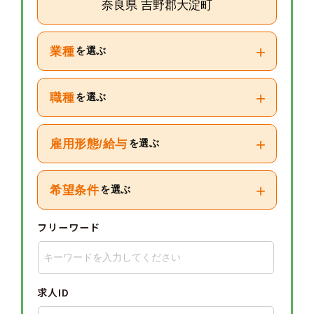
奈良県 吉野郡大淀町
+
業種
を選ぶ
+
職種
を選ぶ
+
雇用形態/給与
を選ぶ
+
希望条件
を選ぶ
フリーワード
求人ID