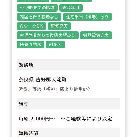
の企画など患者様のために何がで
～19時までの職場
総合科目
きるのかということを考え、薬剤
転居を伴う転勤なし
住宅手当（補助）あり
師が中心となりチャレンジできる
WワークOK
研修充実
社風の会社です。
育児休暇からの復帰実績あり
機器設備充実
扶養内勤務
副業可
勤務地
奈良県 吉野郡大淀町
近鉄吉野線「福神」駅より徒歩9分
給与
時給 2,000円～ ※ご経験等により決定
勤務時間