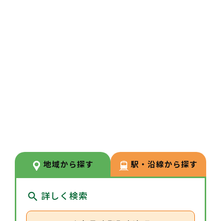
『株式会社メディカルシステムネ
ットワーク』が100％出資してお
り、今後も安心して長く勤めて頂
けます。
3
POINT
【特別休暇がたくさんあります】
年末年始休暇や夏季休暇だけでな
く、医療貢献特別休暇やスポーツ
文化活動特別休暇など自社独自の
休暇がございます。
地域から探す
駅・沿線から探す
詳しく検索