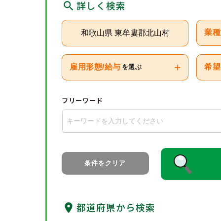
詳しく検索
和歌山県 東牟婁郡北山村
業種
+
雇用形態/給与
希望
を選ぶ
フリーワード
条件をクリア
都道府県から検索