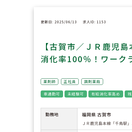
更新日: 2025/06/13
求人ID: 1153
【古賀市／ＪＲ鹿児島
消化率100％！ワー
薬剤師
正社員
調剤薬局
車通勤可
未経験可
有給消化率高め
残
勤務地
福岡県 古賀市
ＪＲ鹿児島本線「千鳥駅」