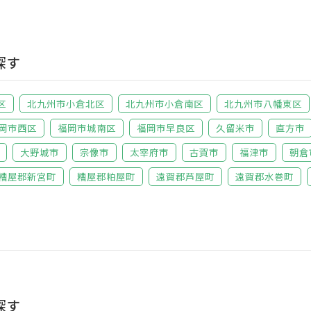
探す
区
北九州市小倉北区
北九州市小倉南区
北九州市八幡東区
岡市西区
福岡市城南区
福岡市早良区
久留米市
直方市
大野城市
宗像市
太宰府市
古賀市
福津市
朝倉
糟屋郡新宮町
糟屋郡粕屋町
遠賀郡芦屋町
遠賀郡水巻町
探す