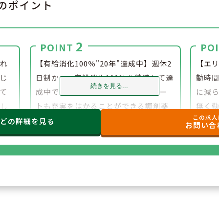
のポイント
2
POINT
PO
入れ
【有給消化100％"20年"達成中】週休2
【エ
じ
日制かつ、有給消化100％を継続して達
勤時間
続きを見る...
て
成中です。働く時は働き、プライベー
に減
対し
トも充実をはかることができる調剤薬
無く
この求人
が
局チェーンです。
などの
詳細を見る
お問い合
識が