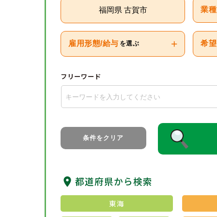
福岡県 古賀市
業種
+
雇用形態/給与
希望
を選ぶ
フリーワード
条件をクリア
都道府県から検索
東海