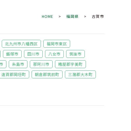
HOME
>
福岡県
> 古賀市
北九州市八幡西区
福岡市東区
飯塚市
田川市
八女市
筑後市
市
糸島市
那珂川市
糟屋郡宇美町
遠賀郡岡垣町
朝倉郡筑前町
三潴郡大木町