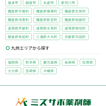
福津市
朝倉市
糸島市
那珂川市
糟屋郡宇美町
糟屋郡篠栗町
糟屋郡志免町
糟屋郡須恵町
糟屋郡新宮町
糟屋郡粕屋町
遠賀郡芦屋町
遠賀郡水巻町
遠賀郡岡垣町
朝倉郡筑前町
三潴郡大木町
京都郡苅田町
九州エリアから探す
福岡県
熊本県
鹿児島県
長崎県
佐賀県
大分県
宮崎県
沖縄県