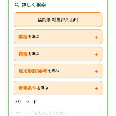
詳しく検索
福岡県 糟屋郡久山町
+
業種
を選ぶ
+
職種
を選ぶ
+
雇用形態/給与
を選ぶ
+
希望条件
を選ぶ
フリーワード