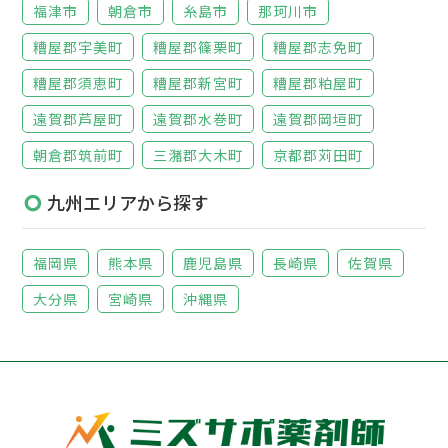
福津市
朝倉市
糸島市
那珂川市
糟屋郡宇美町
糟屋郡篠栗町
糟屋郡志免町
糟屋郡須恵町
糟屋郡新宮町
糟屋郡粕屋町
遠賀郡芦屋町
遠賀郡水巻町
遠賀郡岡垣町
朝倉郡筑前町
三潴郡大木町
京都郡苅田町
九州エリアから探す
福岡県
熊本県
鹿児島県
長崎県
佐賀県
大分県
宮崎県
沖縄県