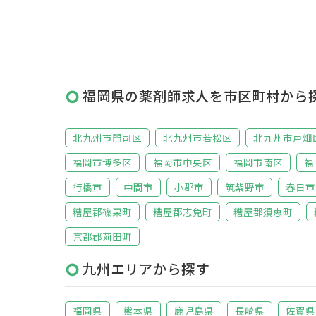
福岡県の薬剤師求人を市区町村から
北九州市門司区
北九州市若松区
北九州市戸畑
福岡市博多区
福岡市中央区
福岡市南区
福
行橋市
中間市
小郡市
筑紫野市
春日市
糟屋郡篠栗町
糟屋郡志免町
糟屋郡須恵町
京都郡苅田町
九州エリアから探す
福岡県
熊本県
鹿児島県
長崎県
佐賀県