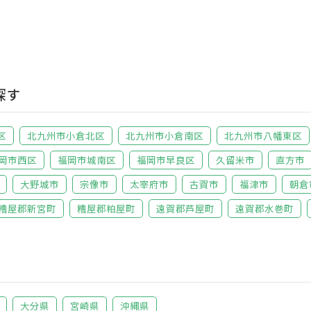
探す
区
北九州市小倉北区
北九州市小倉南区
北九州市八幡東区
岡市西区
福岡市城南区
福岡市早良区
久留米市
直方市
大野城市
宗像市
太宰府市
古賀市
福津市
朝倉
糟屋郡新宮町
糟屋郡粕屋町
遠賀郡芦屋町
遠賀郡水巻町
大分県
宮崎県
沖縄県