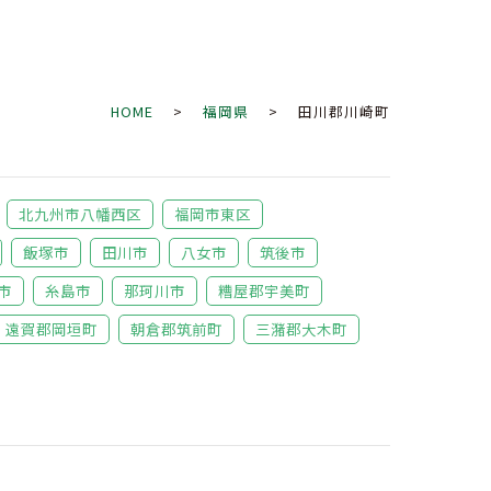
HOME
>
福岡県
> 田川郡川崎町
北九州市八幡西区
福岡市東区
飯塚市
田川市
八女市
筑後市
市
糸島市
那珂川市
糟屋郡宇美町
遠賀郡岡垣町
朝倉郡筑前町
三潴郡大木町