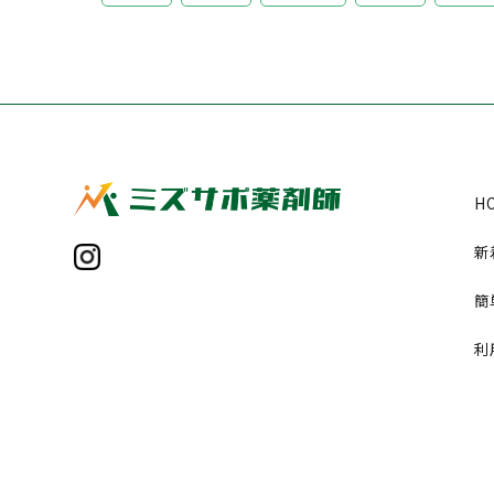
H
新
簡
利