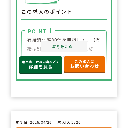
この求人のポイント
1
POINT
有給消化率80％を目指して、【有
続きを見る...
給は5日は必ず消化していただ
く】ようにしております。各店舗
この求人に
諸手当、仕事内容などの
お問い合わせ
ごとの人数配置を行っておりま
詳細を見る
す。具体的には、残業時間を含め
ての週40時間シフトを組むこと
で、プライベートとのバランスを
保てるよう会社として努力されて
います。
更新日: 2026/04/26
求人ID: 2520