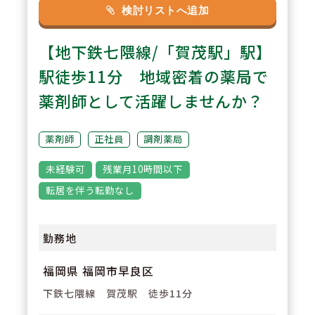
2
POINT
検討リストへ追加
「患者様とのコミュニケーショ
【地下鉄七隈線/「賀茂駅」駅】
ン」を大事に、ひとり当たりの対
応処方箋枚数の全社平均は19枚ほ
駅徒歩11分 地域密着の薬局で
ど。より患者様に対しての服薬指
薬剤師として活躍しませんか？
導に時間をかけることができ、負
担少なく勤務ができる社風の会社
薬剤師
正社員
調剤薬局
です。
未経験可
残業月10時間以下
転居を伴う転勤なし
3
POINT
社内交流も盛ん。活気ある職場環
勤務地
境が魅力です！福利厚生の充実は
福岡県 福岡市早良区
もちろん、忘年会・新年会・歓送
迎会など、各店舗～全社単位での
下鉄七隈線 賀茂駅 徒歩11分