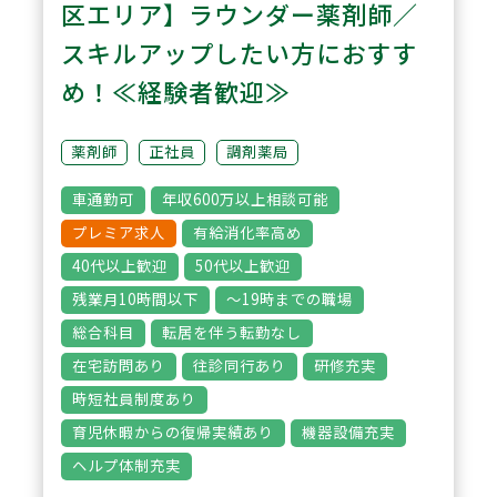
様なフィールドでご活躍いただけ
区エリア】ラウンダー薬剤師／
ます。
スキルアップしたい方におすす
め！≪経験者歓迎≫
3
POINT
【手厚いサポート体制】
薬剤師
正社員
調剤薬局
先輩スタッフがしっかりと業務を
車通勤可
年収600万以上相談可能
サポートしますので、経験や年齢
プレミア求人
有給消化率高め
に関わらず活躍できる環境となっ
40代以上歓迎
50代以上歓迎
ています。経験が浅い方でも、サ
残業月10時間以下
～19時までの職場
ポートを受けながら、段階的にス
総合科目
転居を伴う転勤なし
キルアップが可能です。
在宅訪問あり
往診同行あり
研修充実
時短社員制度あり
育児休暇からの復帰実績あり
機器設備充実
ヘルプ体制充実