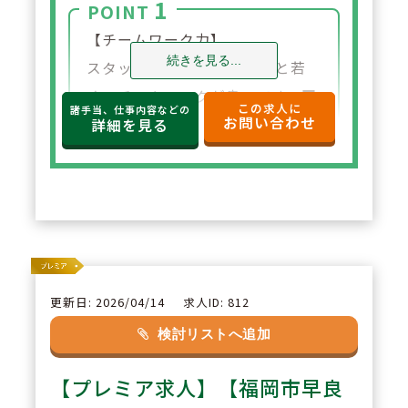
1
POINT
【チームワーク力】
続きを見る...
スタッフの平均年齢が30代と若
く、チームワークが良いです。互
この求人に
諸手当、仕事内容などの
お問い合わせ
いにフォローし合える環境が整っ
詳細を見る
ています。
2
POINT
【教育や採用にも携われます】
現場の薬剤師として活躍しなが
ら、新人研修に携わる「研修リー
更新日: 2026/04/14
求人ID: 812
ダー・研修スタッフ制度」や、大
検討リストへ追加
学訪問や学生対応を行う「リクル
【プレミア求人】【福岡市早良
ーター制度」等、適性に応じて多