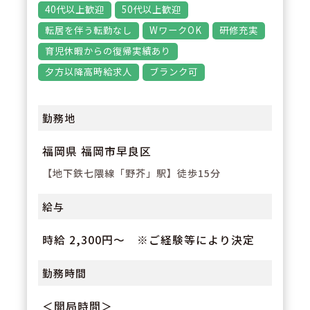
積極的に取組んでいます。変化す
40代以上歓迎
50代以上歓迎
る医療環境の中で、薬剤師として
転居を伴う転勤なし
WワークOK
研修充実
成長し変化し続けられる環境で
育児休暇からの復帰実績あり
す。
夕方以降高時給求人
ブランク可
勤務地
福岡県 福岡市早良区
【地下鉄七隈線「野芥」駅】徒歩15分
給与
時給 2,300円～ ※ご経験等により決定
勤務時間
＜開局時間＞