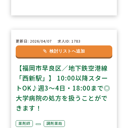
ての週40時間シフトを組むこと
で、プライベートとのバランスを
保てるよう会社として努力されて
います。
更新日: 2026/04/07
求人ID: 1783
2
POINT
検討リストへ追加
「患者様とのコミュニケーショ
【福岡市早良区／地下鉄空港線
ン」を大事に、ひとり当たりの対
応処方箋枚数の全社平均は19枚ほ
「西新駅」】 10:00以降スター
ど。より患者様に対しての服薬指
トOK♪週3～4日・18:00まで◎
導に時間をかけることができ、負
大学病院の処方を扱うことがで
担少なく勤務ができる社風の会社
きます！
です。
薬剤師
調剤薬局