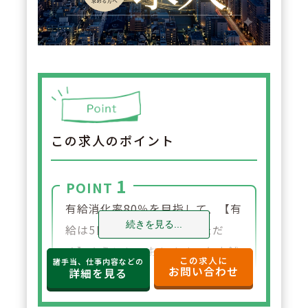
この求人のポイント
1
POINT
有給消化率80％を目指して、【有
続きを見る...
給は5日は必ず消化していただ
く】ようにしております。各店舗
この求人に
諸手当、仕事内容などの
お問い合わせ
ごとの人数配置を行っておりま
詳細を見る
す。具体的には、残業時間を含め