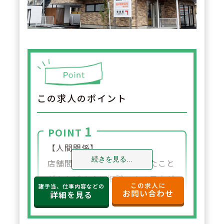
この求人のポイント
1
POINT
【人間関係】
続きを見る...
店舗間の連携も良く、困ったこと
があればすぐに相談できる風土が
この求人に
諸手当、仕事内容などの
お問い合わせ
あります。人間関係を重視したい
詳細を見る
方にもおすすめです。