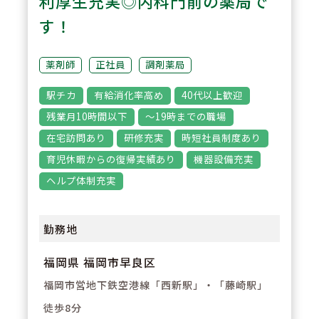
利厚生充実◎内科門前の薬局で
着いており、一人ひとりの患者様
す！
に丁寧に対応できます。あわただ
しい勤務よりも、ゆとりを持って
薬剤師
正社員
調剤薬局
働きたい方に最適です。
駅チカ
有給消化率高め
40代以上歓迎
残業月10時間以下
～19時までの職場
在宅訪問あり
研修充実
時短社員制度あり
育児休暇からの復帰実績あり
機器設備充実
ヘルプ体制充実
勤務地
福岡県 福岡市早良区
福岡市営地下鉄空港線「西新駅」・「藤崎駅」
徒歩8分