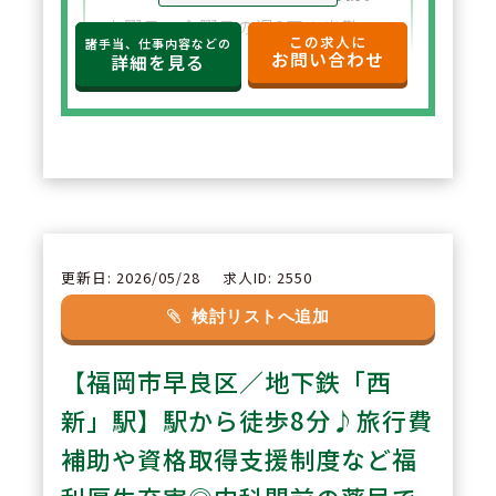
火曜日・金曜日の週2回の出勤で
この求人に
諸手当、仕事内容などの
お問い合わせ
Wワークや子育てが落ち着いた方
詳細を見る
などライフスタイルに合わせて無
理なく働けます。
2
POINT
【福岡市内で時給2,300円】
福岡市内（バス停から徒歩2分）
更新日: 2026/05/28
求人ID: 2550
という立地で、時給2,300円と好
検討リストへ追加
待遇の求人です。
【福岡市早良区／地下鉄「西
3
新」駅】駅から徒歩8分♪旅行費
POINT
【落ち着いた環境】
補助や資格取得支援制度など福
夜間は処方箋枚数が比較的に落ち