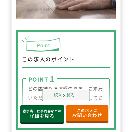
この求人のポイント
1
POINT
どの店舗も清潔感のある、ご来局
続きを見る...
いただきやすい店舗作りをしてお
ります。ガラス張りの解放感ある
この求人に
諸手当、仕事内容などの
お問い合わせ
店舗で、こちらの西新の店舗で
詳細を見る
は"座り投薬"も可能です。笑顔で