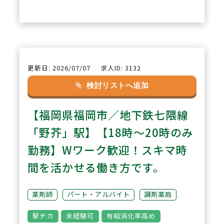
2
POINT
【幅広いキャリア選択が可能】
薬剤師業務だけではなく、個人の
希望や適性に応じて在宅・商品企
更新日: 2026/07/07
求人ID: 3132
画・採用など幅広い経験が可能で
検討リストへ追加
す。薬剤師の枠を超えたキャリア
【福岡県福岡市／地下鉄七隈線
に挑戦できます。
「野芥」駅】【18時～20時のみ
3
POINT
勤務】Wワーク歓迎！スキマ時
【地域医療を支える先進的な取組
間を活かせる働き方です。
み】
早期から無菌調剤やクリーンベン
薬剤師
パート・アルバイト
調剤薬局
チを導入し、地域医療への貢献に
駅チカ
未経験可
有給消化率高め