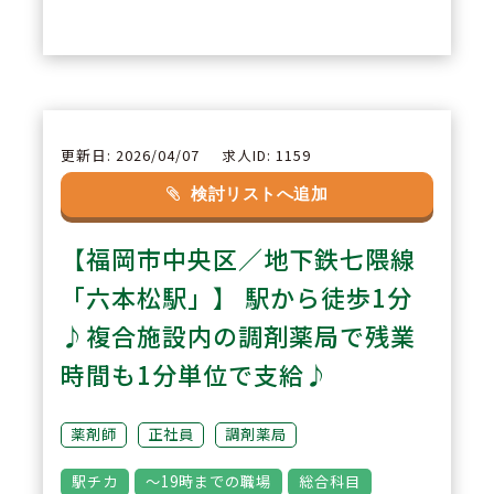
患者様に接することができ、再度
お越しいただけるような環境作り
も心掛けていらっしゃいます。
2
POINT
更新日: 2026/04/07
求人ID: 1159
【店舗は福岡市内のみ！】中央
検討リストへ追加
区・早良区・博多区に9店舗を展
【福岡市中央区／地下鉄七隈線
開。地域の患者様にご安心して来
局いただけるように、店舗異動は
「六本松駅」】 駅から徒歩1分
あまり行わない方針での経営をさ
♪複合施設内の調剤薬局で残業
れていらっしゃいます。
時間も1分単位で支給♪
3
POINT
薬剤師
正社員
調剤薬局
【こども薬局の開店も！】地域イ
駅チカ
～19時までの職場
総合科目