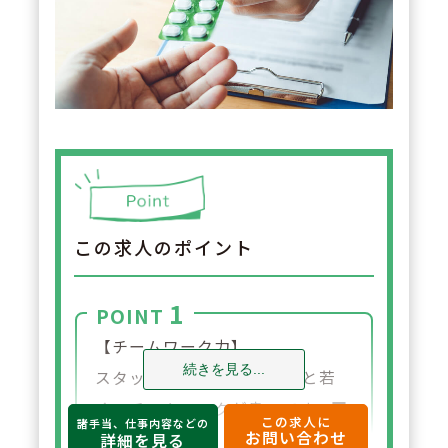
この求人のポイント
1
POINT
【チームワーク力】
続きを見る...
スタッフの平均年齢が30代と若
く、チームワークが良いです。互
この求人に
諸手当、仕事内容などの
お問い合わせ
いにフォローし合える環境が整っ
詳細を見る