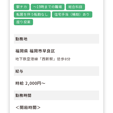
3
POINT
駅チカ
～19時までの職場
総合科目
福岡市を中心に薬局を80店舗展開
転居を伴う転勤なし
住宅手当（補助）あり
しており、従業員約600名となっ
座り投薬
ております。研修体制やフォロー
体制も充実しているため安心して
勤務地
勤務ができる環境です。
福岡県 福岡市早良区
地下鉄空港線「西新駅」徒歩8分
給与
時給 2,000円～
勤務時間
＜開局時間＞