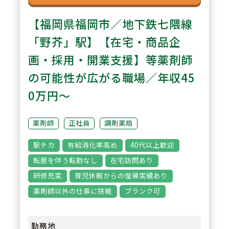
【福岡県福岡市／地下鉄七隈線
「野芥」駅】【在宅・商品企
画・採用・開業支援】等薬剤師
の可能性が広がる職場／年収45
0万円～
薬剤師
正社員
調剤薬局
駅チカ
有給消化率高め
40代以上歓迎
転居を伴う転勤なし
在宅訪問あり
研修充実
育児休暇からの復帰実績あり
薬剤師以外の仕事に挑戦
ブランク可
勤務地