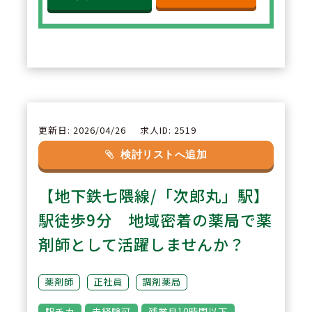
ています。
2
POINT
【教育や採用にも携われます】
現場の薬剤師として活躍しなが
ら、新人研修に携わる「研修リー
更新日: 2026/04/26
求人ID: 2519
ダー・研修スタッフ制度」や、大
検討リストへ追加
学訪問や学生対応を行う「リクル
【地下鉄七隈線/「次郎丸」駅】
ーター制度」等、適性に応じて多
様なフィールドでご活躍いただけ
駅徒歩9分 地域密着の薬局で薬
ます。
剤師として活躍しませんか？
3
POINT
薬剤師
正社員
調剤薬局
【手厚いサポート体制】
駅チカ
未経験可
残業月10時間以下