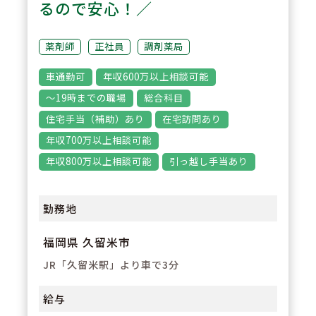
るので安心！／
ます。
薬剤師
正社員
調剤薬局
3
POINT
車通勤可
年収600万以上相談可能
感染委員会でのICTラウンドも実
～19時までの職場
総合科目
施しております。
住宅手当（補助）あり
在宅訪問あり
病棟勤務の看護師さんと連携し
年収700万以上相談可能
て、不安不眠対応も学べます。
年収800万以上相談可能
引っ越し手当あり
多職種間チーム医療を学ぶことが
できます。
勤務地
福岡県 久留米市
JR「久留米駅」より車で3分
給与