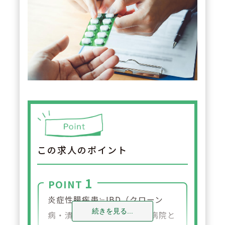
この求人のポイント
1
POINT
炎症性腸疾患≒IBD（クローン
続きを見る...
病・潰瘍性大腸炎）の専門病院と