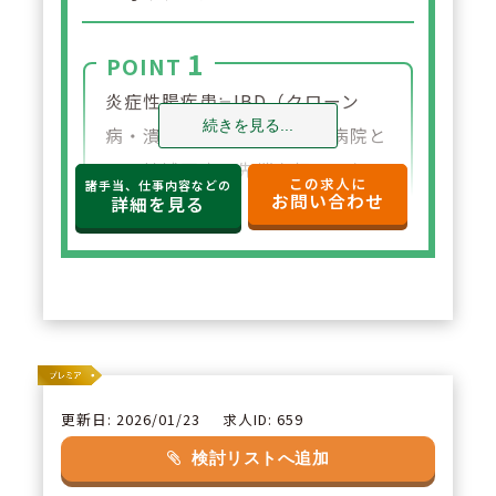
1
POINT
炎症性腸疾患≒IBD（クローン
続きを見る...
病・潰瘍性大腸炎）の専門病院と
して地域医療の先端を担っており
この求人に
諸手当、仕事内容などの
お問い合わせ
ます。 新薬も毎年のように販売さ
詳細を見る
れ、日々知識をアップデートでき
ます。抗体製剤の取り扱いもあ
り、フレッシュかつ意欲的に取り
組める診療領域です。
2
POINT
更新日: 2026/01/23
求人ID: 659
無菌調剤室を設置しており、抗が
検討リストへ追加
ん剤を取り扱えます。