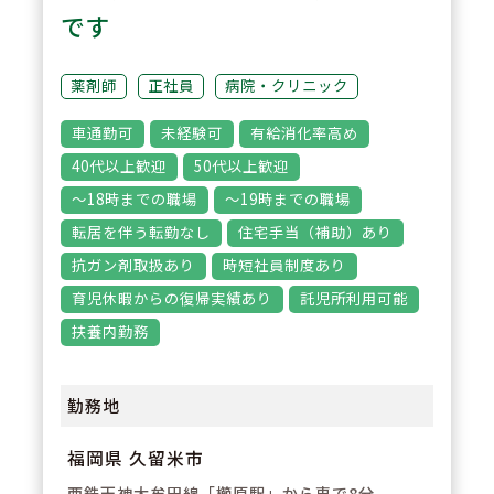
剤のミキシングもおこなっており
です
ます。経験を積みやすい環境で
す。
薬剤師
正社員
病院・クリニック
車通勤可
未経験可
有給消化率高め
3
POINT
40代以上歓迎
50代以上歓迎
感染委員会でのICTラウンドも実
～18時までの職場
～19時までの職場
施しております。
転居を伴う転勤なし
住宅手当（補助）あり
病棟業務は、コミュニケーション
抗ガン剤取扱あり
時短社員制度あり
のとりやすい看護師が多く、相
育児休暇からの復帰実績あり
託児所利用可能
談・提案のしやすい環境です。
扶養内勤務
多職種間チーム医療を学ぶことが
できます。
勤務地
福岡県 久留米市
西鉄天神大牟田線「櫛原駅」から車で8分