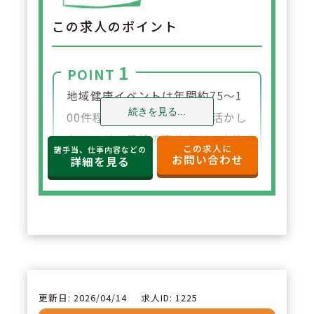
この求人のポイント
1
POINT
地域健康イベントは年間約75～1
続きを見る...
00件程度実施。自社施設を活かし
たコンビニ健診の実施など、自治
この求人に
諸手当、仕事内容などの
お問い合わせ
体や行政と連携の健康増進にも取
詳細を見る
り組んでおります。コロナ禍で
は、店舗にて佐賀県の約1/3の無
料検査を実施し、新聞やメディア
にも取り上げられました。
2
POINT
更新日: 2026/04/14
求人ID: 1225