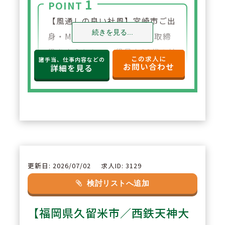
1
POINT
【風通しの良い社風】宮崎市ご出
続きを見る...
身・MRのご経験がある代表取締
役を中心として、役員も30代の社
この求人に
諸手当、仕事内容などの
お問い合わせ
員中心の企業です。平均年齢は37
詳細を見る
歳と若手社員が活躍する会社で
す。日本初オンライン服薬指導を
福岡市で実施するなど、時代の流
れに応じた経営をされておりま
す。
更新日: 2026/07/02
求人ID: 3129
2
POINT
検討リストへ追加
在宅訪問薬局は1200品目以上の
【福岡県久留米市／西鉄天神大
在庫がある店舗も多く、総合病院