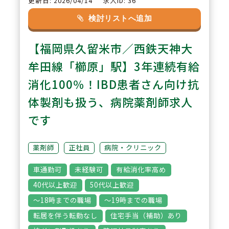
更新日: 2026/04/14
求人ID: 36
【親会社100％出資】親会社の
検討リストへ追加
『株式会社メディカルシステムネ
【福岡県久留米市／西鉄天神大
ットワーク』が100％出資してお
り、今後も安心して長く勤めて頂
牟田線「櫛原」駅】3年連続有給
けます。
消化100％！IBD患者さん向け抗
体製剤も扱う、病院薬剤師求人
3
POINT
です
【特別休暇がたくさんあります】
年末年始休暇や夏季休暇だけでな
薬剤師
正社員
病院・クリニック
く、医療貢献特別休暇やスポーツ
車通勤可
未経験可
有給消化率高め
文化活動特別休暇など自社独自の
40代以上歓迎
50代以上歓迎
休暇がございます。
～18時までの職場
～19時までの職場
転居を伴う転勤なし
住宅手当（補助）あり