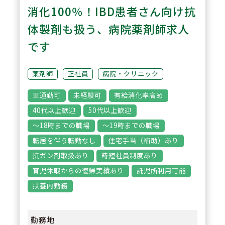
業務などパラレルキャリアへの挑
消化100％！IBD患者さん向け抗
戦も可能で、約10％のメンバーが
体製剤も扱う、病院薬剤師求人
薬剤師＋α業務に従事。
です
3
POINT
薬剤師
正社員
病院・クリニック
全店舗PDA導入など調剤・監査支
車通勤可
未経験可
有給消化率高め
援システムの導入にも積極的。同
40代以上歓迎
50代以上歓迎
店舗についてはロボピックや散財
～18時までの職場
～19時までの職場
自動機やユニバーサル分包機の設
転居を伴う転勤なし
住宅手当（補助）あり
置や、無菌調剤室もございます。
抗ガン剤取扱あり
時短社員制度あり
育児休暇からの復帰実績あり
託児所利用可能
扶養内勤務
勤務地