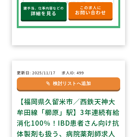
して地域医療の先端を担っており
この求人に
諸手当、仕事内容などの
お問い合わせ
ます。 新薬も毎年のように販売さ
詳細を見る
れ、定期的に開催する勉強会によ
り、日々知識をアップデートでき
ます。抗体製剤の取り扱いもあ
り、フレッシュかつ意欲的に取り
組める診療領域です。
更新日: 2025/11/17
求人ID: 499
2
POINT
検討リストへ追加
無菌調剤室を設置しており、抗が
【福岡県久留米市／西鉄天神大
ん剤を取り扱えます。
毎週のケモカンファレンス、定期
牟田線「櫛原」駅】3年連続有給
開催のキャンサーボード・ケモ委
消化100％！IBD患者さん向け抗
員会でのレジメン登録など。抗癌
体製剤も扱う、病院薬剤師求人