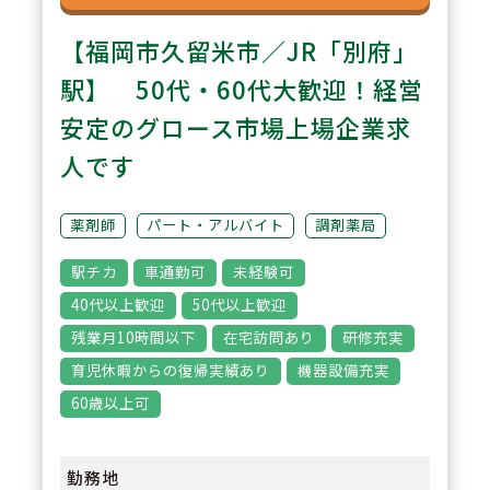
【福岡市久留米市／JR「別府」
駅】 50代・60代大歓迎！経営
安定のグロース市場上場企業求
人です
薬剤師
パート・アルバイト
調剤薬局
駅チカ
車通勤可
未経験可
40代以上歓迎
50代以上歓迎
残業月10時間以下
在宅訪問あり
研修充実
育児休暇からの復帰実績あり
機器設備充実
60歳以上可
勤務地