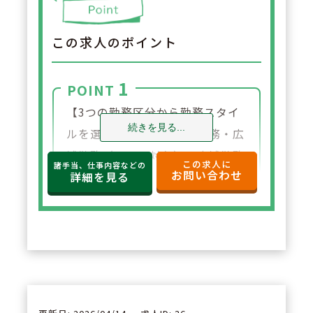
この求人のポイント
1
POINT
【3つの勤務区分から勤務スタイ
続きを見る...
ルを選べます】自宅通勤勤務・広
域勤務（エリア対象）、広域勤務
この求人に
諸手当、仕事内容などの
お問い合わせ
（全国対象）の3つの中からご自
詳細を見る
分に合った勤務スタイルを選ぶこ
とが出来ます。ライフイベント等
に応じた勤務区分も柔軟に対応し
ております。
2
POINT