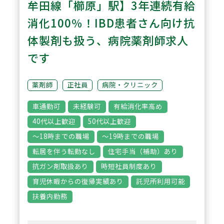
並の薬を取り扱えます。薬剤師と
牟田線「櫛原」駅】3年連続有給
して広く・深い知見を深めたい方
消化100％！IBD患者さん向け抗
に最適です。
体製剤も扱う、病院薬剤師求人
また薬剤師複数名在籍し、各種研
です
修制度も充実し安心のフォロー体
制です。
薬剤師
正社員
病院・クリニック
車通勤可
未経験可
有給消化率高め
3
POINT
40代以上歓迎
50代以上歓迎
キャリアチェンジにも柔軟に対応
～18時までの職場
～19時までの職場
いただけます。
転居を伴う転勤なし
住宅手当（補助）あり
薬局のエリア長から営業職へ転向
抗ガン剤取扱あり
時短社員制度あり
した方や、同じく薬剤師から営業
育児休暇からの復帰実績あり
託児所利用可能
職へ転向し部長に昇進した社員も
扶養内勤務
在籍しています。ご自身のキャリ
アチェンジの道も切り拓けます。