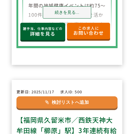
年間の地域健康イベントは約75～
続きを見る...
100件程度実施。自社施設を活か
したコンビニ健診の実施など、自
この求人に
諸手当、仕事内容などの
お問い合わせ
治体や行政と連携の健康増進にも
詳細を見る
取り組んでおります。コロナ禍で
は、店舗にて佐賀県の約1/3の無
料検査を実施し、新聞やメディア
にも取り上げられました。
2
POINT
更新日: 2025/11/17
求人ID: 500
4段階のマネジメントポジション
検討リストへ追加
があり、新卒入社で現在執行役員
【福岡県久留米市／西鉄天神大
として活躍しているメンバーも在
籍。また、採用や店舗開発、DX
牟田線「櫛原」駅】3年連続有給