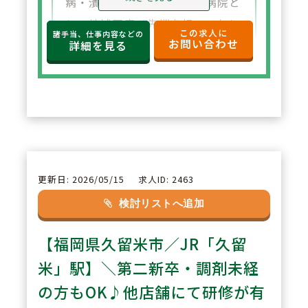
病・潰瘍性大腸炎）の専門病院と
して地域医療の先端を担っており
この求人に
諸手当、仕事内容などの
お問い合わせ
ます。 新薬も毎年のように販売さ
詳細を見る
れ、日々知識をアップデートでき
ます。抗体製剤の取り扱いもあ
り、フレッシュかつ意欲的に取り
組める診療領域です。
2
POINT
更新日: 2026/05/15
求人ID: 2463
無菌調剤室を設置しており、抗が
検討リストへ追加
ん剤を取り扱えます。
【福岡県久留米市／JR「久留
毎週のケモカンファレンス、定期
開催のキャンサーボード・ケモ委
米」駅】＼第二新卒・調剤未経
員会でのレジメン登録など。抗癌
の方もOK♪他店舗にて研修が有
剤のミキシングもおこなっており