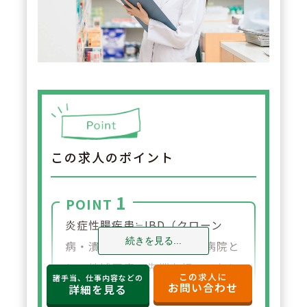
この求人のポイント
1
POINT
炎症性腸疾患≒IBD（クローン
続きを見る...
病・潰瘍性大腸炎）の専門病院と
して地域医療の先端を担っており
この求人に
諸手当、仕事内容などの
お問い合わせ
ます。 新薬も毎年のように販売さ
詳細を見る