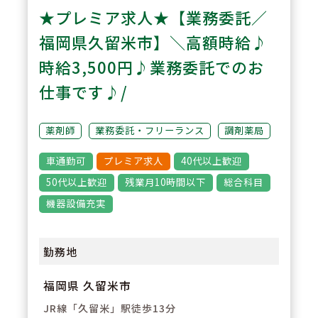
★プレミア求人★【業務委託／
毎週のケモカンファレンス、定期
開催のキャンサーボード・ケモ委
福岡県久留米市】＼高額時給♪
員会でのレジメン登録など。抗癌
時給3,500円♪業務委託でのお
剤のミキシングもおこなっており
仕事です♪/
ます。
薬剤師
業務委託・フリーランス
調剤薬局
3
POINT
車通勤可
プレミア求人
40代以上歓迎
感染委員会でのICTラウンドも実
50代以上歓迎
残業月10時間以下
総合科目
施しております。
機器設備充実
病棟勤務の看護師さんと連携し
て、不安不眠対応も学べます。
勤務地
多職種間チーム医療を学ぶことが
できます。
福岡県 久留米市
JR線「久留米」駅徒歩13分