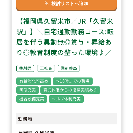
休日については24時間を1日休み
検討リストへ追加
としてカウント。半日＋半日での
【福岡県久留米市／JR「久留米
1日休みカウントはなし。ブロッ
ク長・エリア長が在籍するためお
駅」】＼自宅通勤勤務コース:転
休み時のフォロー体制も安心。有
居を伴う異動無◎賞与・昇給あ
給取得の推進を目標に、有休は1
り◎教育制度の整った環境♪／
時間単位での取得も可能！
薬剤師
正社員
調剤薬局
3
POINT
有給消化率高め
～18時までの職場
4段階のマネジメントポジション
研修充実
育児休暇からの復帰実績あり
があり、新卒入社で現在執行役員
機器設備充実
ヘルプ体制充実
として活躍しているメンバーも在
籍。また、採用や店舗開発、DX
勤務地
業務などパラレルキャリアへの挑
戦も可能で、約10％のメンバーが
福岡県 久留米市