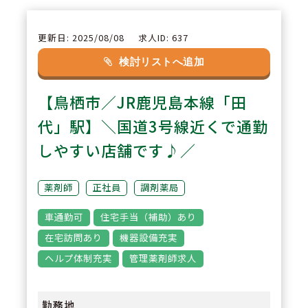
休日については24時間を1日休み
としてカウント。半日＋半日での
更新日: 2025/08/08
求人ID: 637
1日休みカウントはなし。ブロッ
検討リストへ追加
ク長・エリア長が在籍するためお
【鳥栖市／JR鹿児島本線「田
休み時のフォロー体制も安心。有
給取得の推進を目標に、有休は1
代」駅】＼国道3号線近くで通勤
時間単位での取得も可能！
しやすい店舗です♪／
3
POINT
薬剤師
正社員
調剤薬局
＼キャリアアップしたい方向け！
車通勤可
住宅手当（補助）あり
管理薬剤師・店長ポジションでの
在宅訪問あり
機器設備充実
採用です／調剤薬局4年以上のご
ヘルプ体制充実
管理薬剤師求人
経験の方は目安「年収550万」で
の採用を予定しております。※住
勤務地