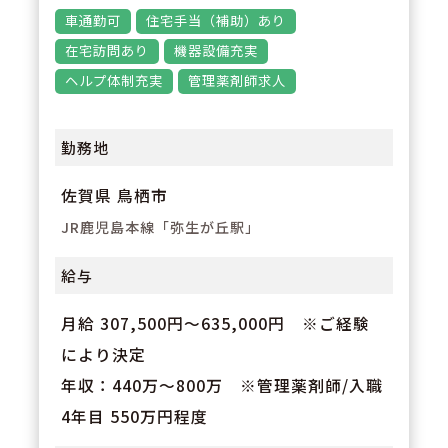
管理薬剤師・店長ポジションでの
車通勤可
住宅手当（補助）あり
採用です／調剤薬局4年以上のご
在宅訪問あり
機器設備充実
経験の方は目安「年収550万」で
ヘルプ体制充実
管理薬剤師求人
の採用を予定しております。※住
宅手当等は会社規定により別途支
勤務地
給となります。
佐賀県 鳥栖市
JR鹿児島本線「弥生が丘駅」
給与
月給 307,500円～635,000円 ※ご経験
により決定
年収：440万～800万 ※管理薬剤師/入職
4年目 550万円程度