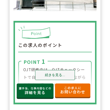
この求人のポイント
1
POINT
OJT研修中は、OJTチェックシー
続きを見る...
トで自分の到達度を確認しながら
業務を習得できます。OJT研修中
この求人に
諸手当、仕事内容などの
お問い合わせ
は＋1名の配置なので病院からの
詳細を見る
キャリアチェンジ、第二新卒や新
卒の方も安心！