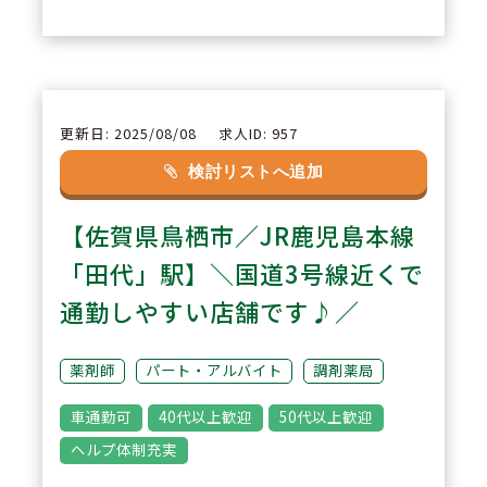
2
POINT
休日については24時間を1日休み
としてカウント。半日＋半日での
更新日: 2025/08/08
求人ID: 957
1日休みカウントはなし。ブロッ
検討リストへ追加
ク長・エリア長が在籍するためお
【佐賀県鳥栖市／JR鹿児島本線
休み時のフォロー体制も安心。有
給取得の推進を目標に、有休は1
「田代」駅】＼国道3号線近くで
時間単位での取得も可能！
通勤しやすい店舗です♪／
3
POINT
薬剤師
パート・アルバイト
調剤薬局
＼キャリアアップしたい方向け！
車通勤可
40代以上歓迎
50代以上歓迎
管理薬剤師・店長ポジションでの
ヘルプ体制充実
採用です／調剤薬局4年以上のご