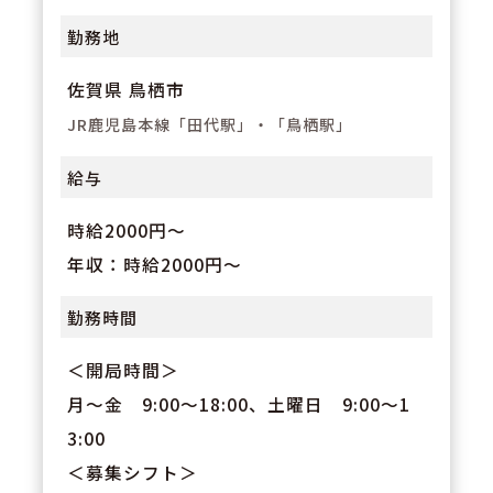
経験の方は目安「年収550万」で
勤務地
の採用を予定しております。※住
佐賀県 鳥栖市
宅手当等は会社規定により別途支
給となります。
JR鹿児島本線「田代駅」・「鳥栖駅」
給与
時給2000円～
年収：時給2000円～
勤務時間
＜開局時間＞
月～金 9:00～18:00、土曜日 9:00～1
3:00
＜募集シフト＞