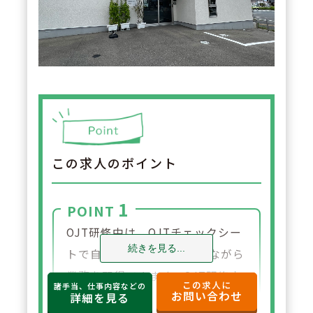
この求人のポイント
1
POINT
OJT研修中は、OJTチェックシー
続きを見る...
トで自分の到達度を確認しながら
業務を習得できます。OJT研修中
この求人に
諸手当、仕事内容などの
お問い合わせ
は＋1名の配置なので病院からの
詳細を見る