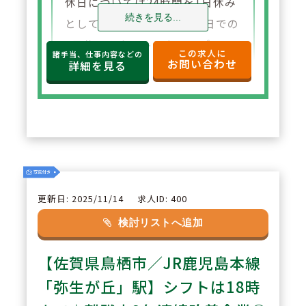
休日については24時間を1日休み
続きを見る...
としてカウント。半日＋半日での
1日休みカウントはなし。ブロッ
この求人に
諸手当、仕事内容などの
お問い合わせ
ク長・エリア長が在籍するためお
詳細を見る
休み時のフォロー体制も安心。有
給取得の推進を目標に、有休は1
時間単位での取得も可能！
2
POINT
調剤・監査支援システムの導入に
更新日: 2025/11/14
求人ID: 400
も積極的で、全店舗にPDA導入。
検討リストへ追加
安心して業務に取り組めるだけで
【佐賀県鳥栖市／JR鹿児島本線
なく、薬剤師が対人業務に注力で
きる環境づくりを推進されていま
「弥生が丘」駅】シフトは18時
す！