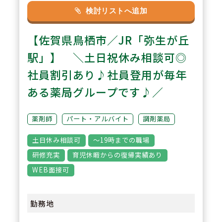
も積極的で、全店舗にPDA導入。
検討リストへ追加
安心して業務に取り組めるだけで
【佐賀県鳥栖市／JR「弥生が丘
なく、薬剤師が対人業務に注力で
きる環境づくりを推進されていま
駅」】 ＼土日祝休み相談可◎
す！
社員割引あり♪社員登用が毎年
ある薬局グループです♪／
3
POINT
中途採用・未経験の方も安心！同
薬剤師
パート・アルバイト
調剤薬局
社独自の「スキルチェックシー
土日休み相談可
～19時までの職場
ト」で、自分がどのスキルがある
研修充実
育児休暇からの復帰実績あり
のかを確認しながら勤務スタート
WEB面接可
ができます。
勤務地