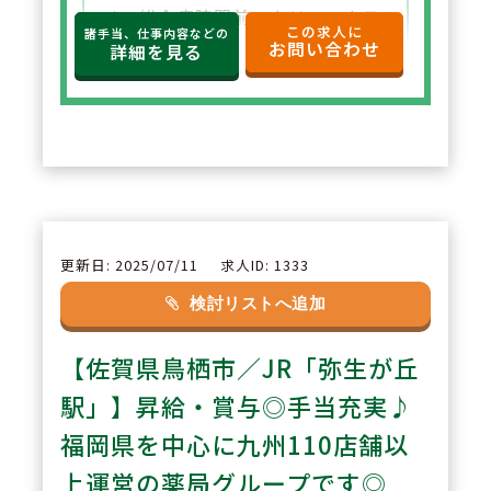
す。総合病院門前、クリニックモ
この求人に
諸手当、仕事内容などの
お問い合わせ
ール、個人医院門前、OTC併設店
詳細を見る
舗、地域連携薬局、専門医療機関
連携薬局（がん）、など、薬剤師
として経験できるキャリアの幅も
多くあります。
2
POINT
更新日: 2025/07/11
求人ID: 1333
【チャレンジ精神をお持ちの方、
検討リストへ追加
同社でユニークアイデアをお待ち
【佐賀県鳥栖市／JR「弥生が丘
しております♪】大人気のキャラ
クター、薬剤戦師オーガマン！薬
駅」】昇給・賞与◎手当充実♪
剤師Youtuberなど、多彩なキャ
福岡県を中心に九州110店舗以
リアが同社にあります。あなたの
上運営の薬局グループです◎