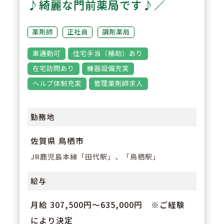
♪綺麗な門前薬局です♪／
3
POINT
薬剤師
正社員
調剤薬局
より働きやすい環境作りへの取り
車通勤可
住宅手当（補助）あり
組み例として、社員が日常的に意
在宅訪問あり
機器設備充実
見や改善案を投稿できるみらい箱
ヘルプ体制充実
管理薬剤師求人
という社内システムあり。意見を
積極的にあげてほしいとの思いか
勤務地
ら投稿者に100円／投稿を支給さ
佐賀県 鳥栖市
れています。
JR鹿児島本線「田代駅」、「鳥栖駅」
給与
月給 307,500円～635,000円 ※ご経験
により決定