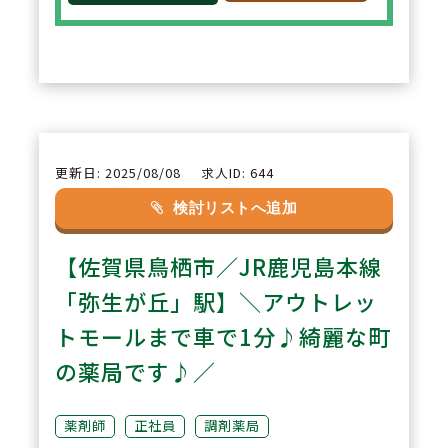
キャリアチェンジ、第二新卒や新
卒の方も安心！
2
POINT
休日については24時間を1日休み
としてカウント。半日＋半日での
更新日: 2025/08/08
求人ID: 644
1日休みカウントはなし。ブロッ
検討リストへ追加
ク長・エリア長が在籍するためお
【佐賀県鳥栖市／JR鹿児島本線
休み時のフォロー体制も安心。有
給取得の推進を目標に、有休は1
「弥生が丘」駅】＼アウトレッ
時間単位での取得も可能！
トモールまで車で1分♪綺麗な町
の薬局です♪／
3
POINT
＼キャリアアップしたい方向け！
薬剤師
正社員
調剤薬局