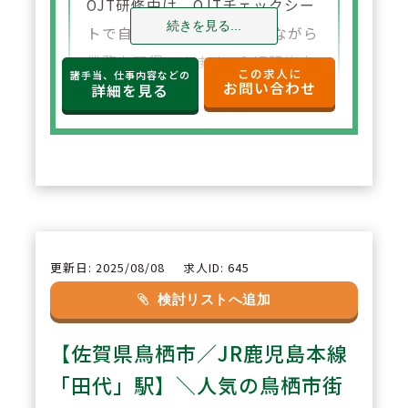
OJT研修中は、OJTチェックシー
続きを見る...
トで自分の到達度を確認しながら
業務を習得できます。OJT研修中
この求人に
諸手当、仕事内容などの
お問い合わせ
は＋1名の配置なので病院からの
詳細を見る
キャリアチェンジ、第二新卒や新
卒の方も安心！
2
POINT
休日については24時間を1日休み
としてカウント。半日＋半日での
更新日: 2025/08/08
求人ID: 645
1日休みカウントはなし。ブロッ
検討リストへ追加
ク長・エリア長が在籍するためお
【佐賀県鳥栖市／JR鹿児島本線
休み時のフォロー体制も安心。有
給取得の推進を目標に、有休は1
「田代」駅】＼人気の鳥栖市街
時間単位での取得も可能！