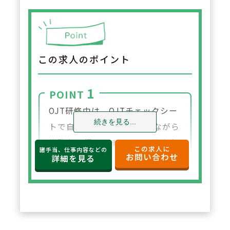
この求人のポイント
1
POINT
OJT研修中は、OJTチェックシー
続きを見る...
トで自分の到達度を確認しながら
業務を習得できます。OJT研修中
この求人に
諸手当、仕事内容などの
お問い合わせ
は＋1名の配置なので病院からの
詳細を見る
キャリアチェンジ、第二新卒や新
卒の方も安心！
2
POINT