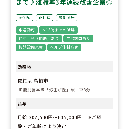
まで♪離職率3年連続改善企業◎
3
POINT
薬剤師
正社員
調剤薬局
中途採用・未経験の方も安心！同
車通勤可
～18時までの職場
社独自の「スキルチェックシー
住宅手当（補助）あり
在宅訪問あり
ト」で、自分がどのスキルがある
機器設備充実
ヘルプ体制充実
のかを確認しながら勤務スタート
ができます。
勤務地
佐賀県 鳥栖市
JR鹿児島本線「弥生が丘」駅 車3分
給与
月給 307,500円～635,000円 ※ご経
験・ご年齢により決定