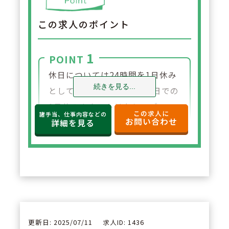
この求人のポイント
1
POINT
休日については24時間を1日休み
続きを見る...
としてカウント。半日＋半日での
1日休みカウントはなし。ブロッ
この求人に
諸手当、仕事内容などの
お問い合わせ
ク長・エリア長が在籍するためお
詳細を見る
休み時のフォロー体制も安心。有
給取得の推進を目標に、有休は1
時間単位での取得も可能！
2
POINT
調剤・監査支援システムの導入に
更新日: 2025/07/11
求人ID: 1436