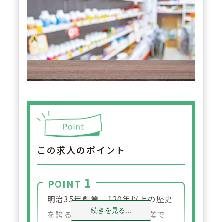
この求人のポイント
1
POINT
明治35年創業、120年以上の歴史
続きを見る...
を誇る、福岡本社の優良企業で