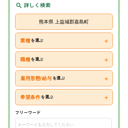
詳しく検索
熊本県 上益城郡嘉島町
+
業種
を選ぶ
+
職種
を選ぶ
+
雇用形態/給与
を選ぶ
+
希望条件
を選ぶ
フリーワード