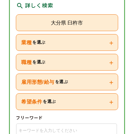
詳しく検索
大分県 臼杵市
+
業種
を選ぶ
+
職種
を選ぶ
+
雇用形態/給与
を選ぶ
+
希望条件
を選ぶ
フリーワード