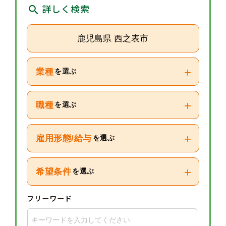
詳しく検索
鹿児島県 西之表市
+
業種
を選ぶ
+
職種
を選ぶ
+
雇用形態/給与
を選ぶ
+
希望条件
を選ぶ
フリーワード