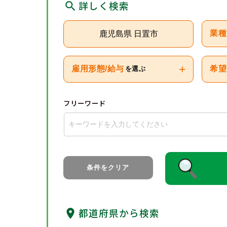
詳しく検索
鹿児島県 日置市
業種
+
雇用形態/給与
希望
を選ぶ
フリーワード
条件をクリア
都道府県から検索