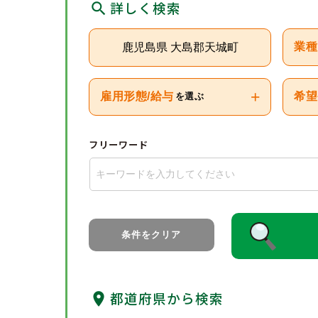
詳しく検索
鹿児島県 大島郡天城町
業種
+
雇用形態/給与
希望
を選ぶ
フリーワード
条件をクリア
都道府県から検索