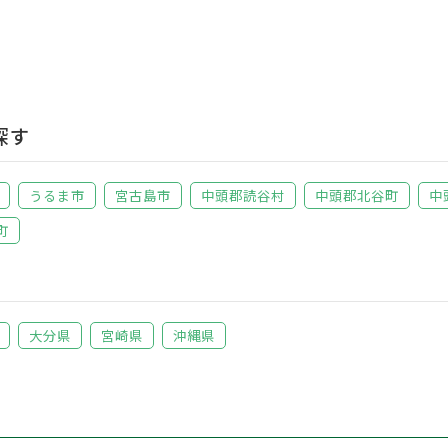
探す
うるま市
宮古島市
中頭郡読谷村
中頭郡北谷町
中
町
大分県
宮崎県
沖縄県