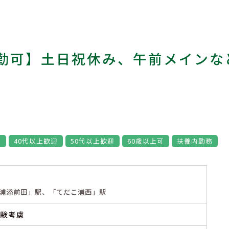
勤可】土日祝休み、午前メインな
め
40代以上歓迎
50代以上歓迎
60歳以上可
扶養内勤務
浦添前田」駅、「てだこ浦西」駅
経験考慮