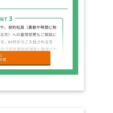
3
INT
員や、契約社員（異動や時間に制
ある方）への雇用変更もご相談に
す。60代からご入社される方
0代で認定薬剤師資格も取得され
に
も在籍しており、長く勤務ができ
わせ
業です。