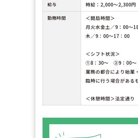
給与
時給：2,000～2,30
勤務時間
＜開局時間＞
月火水金土／9：00～18
木／9：00～17：00
＜シフト状況＞
①8：30～ ②9：00～
業務の都合により始業
臨時に行う場合がある
＜休憩時間＞法定通り