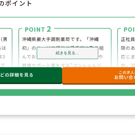
のポイント
2
POINT
PO
（男
沖縄県最大手調剤薬局です。「沖縄
正社
長は
初」のサービス提供に積極的に取り組
限の
続きを見る...
は3
んでおり、薬局でドリンクサービスや
応じま
ルプ
健康サポート薬をする"コンシェルジ
や、7
この求人
環境
ュ"を配置。事務スタッフやフロアスタ
た方
などの
詳細を見る
お問い合
ッフを多く配置しております。
る企