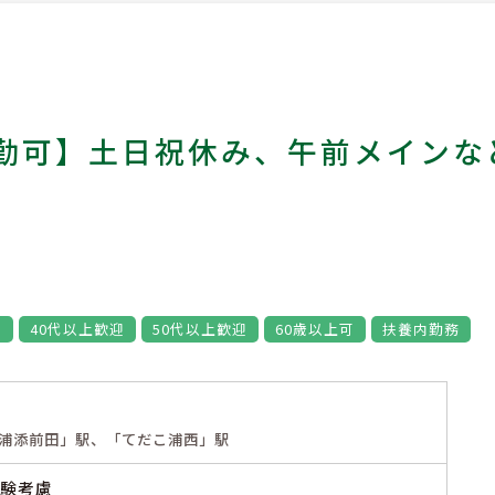
勤可】土日祝休み、午前メインな
め
40代以上歓迎
50代以上歓迎
60歳以上可
扶養内勤務
浦添前田」駅、「てだこ浦西」駅
経験考慮