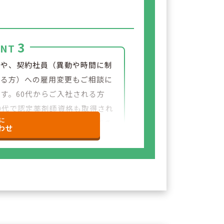
3
INT
員や、契約社員（異動や時間に制
ある方）への雇用変更もご相談に
す。60代からご入社される方
0代で認定薬剤師資格も取得され
に
も在籍しており、長く勤務ができ
わせ
業です。