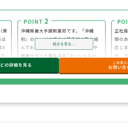
2
POINT
PO
（男
沖縄県最大手調剤薬局です。「沖縄
正社
長は
初」のサービス提供に積極的に取り組
限の
続きを見る...
は3
んでおり、薬局でドリンクサービスや
応じま
ルプ
健康サポート薬をする"コンシェルジ
や、7
この求人
環境
ュ"を配置。事務スタッフやフロアスタ
た方
などの
詳細を見る
お問い合
ッフを多く配置しております。
る企