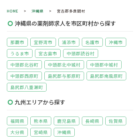
HOME
>
沖縄県
> 宮古郡多良間村
沖縄県の薬剤師求人を市区町村から探す
那覇市
宜野湾市
浦添市
名護市
沖縄市
うるま市
宮古島市
中頭郡読谷村
中頭郡北谷町
中頭郡北中城村
中頭郡中城村
中頭郡西原町
島尻郡与那原町
島尻郡南風原町
島尻郡八重瀬町
九州エリアから探す
福岡県
熊本県
鹿児島県
長崎県
佐賀県
大分県
宮崎県
沖縄県