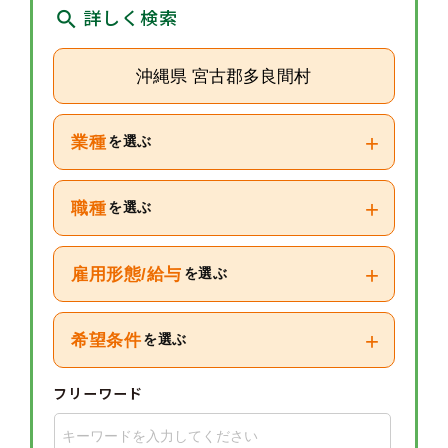
詳しく検索
沖縄県 宮古郡多良間村
+
業種
を選ぶ
+
職種
を選ぶ
+
雇用形態/給与
を選ぶ
+
希望条件
を選ぶ
フリーワード