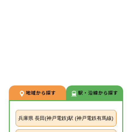
3
POINT
【ワークライフバランス◎】年間
休日は120日あり、残業時間は、
［全店舗平均4.7時間/月］と少な
く、プライベートとの両立もしや
す居調剤薬局です！
地域から探す
駅・沿線から探す
兵庫県 長田(神戸電鉄)駅 (神戸電鉄有馬線)