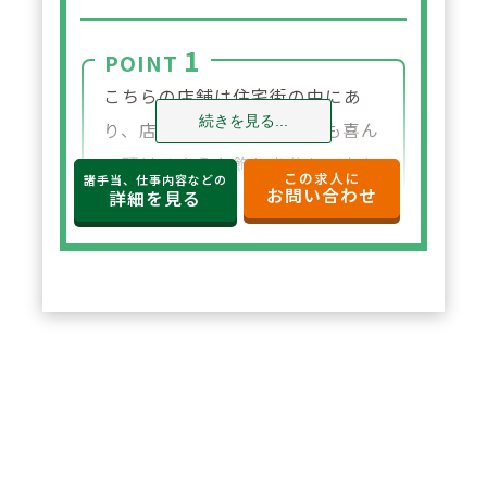
1
POINT
こちらの店舗は住宅街の中にあ
続きを見る...
り、店内は小さなお子様にも喜ん
で頂けるような飾りを施しており
この求人に
諸手当、仕事内容などの
お問い合わせ
ます。
詳細を見る
2
POINT
【女性が働きやすい職場です】育
児休業100％取得、復帰希望者の
復帰率も100％です。また育児時
短制度も小学校3年の年度末まで
利用可能でき、子育てとの両立も
叶えられる職場環境です。