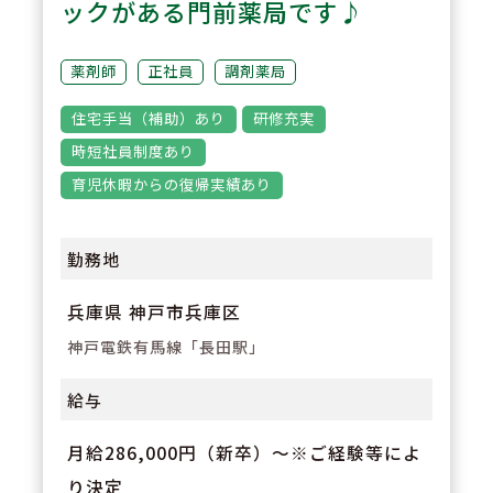
ックがある門前薬局です♪
3
POINT
【経験が浅い方からでもキャリア
薬剤師
正社員
調剤薬局
を築ける環境】
住宅手当（補助）あり
研修充実
調剤経験の浅い方も応募可能。現
時短社員制度あり
場での経験を積みながら、リクル
育児休暇からの復帰実績あり
ーターや研修など＋αの業務チャ
レンジの可能性もございます。
勤務地
兵庫県 神戸市兵庫区
神戸電鉄有馬線「長田駅」
給与
月給286,000円（新卒）～※ご経験等によ
り決定