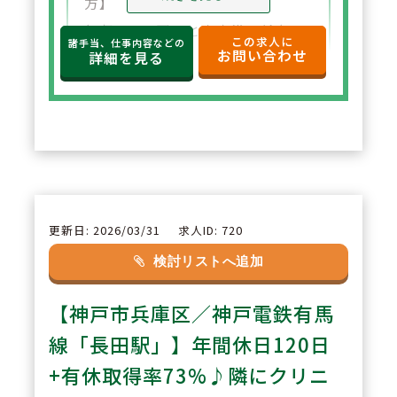
方】
年収650万円～と高水準の給与設
この求人に
諸手当、仕事内容などの
お問い合わせ
定。年俸制で収入の見通しも立て
詳細を見る
やすく、選択した都道府県内で安
定した環境でご勤務いただけま
す。
2
POINT
【住宅サポートが充実し安心して
更新日: 2026/03/31
求人ID: 720
スタート可能】
検討リストへ追加
法人契約により初期費用の負担が
【神戸市兵庫区／神戸電鉄有馬
なく、家賃も上限5万円まで会社
負担。新たな環境でも安心して勤
線「長田駅」】年間休日120日
務を開始できます。
+有休取得率73%♪隣にクリニ