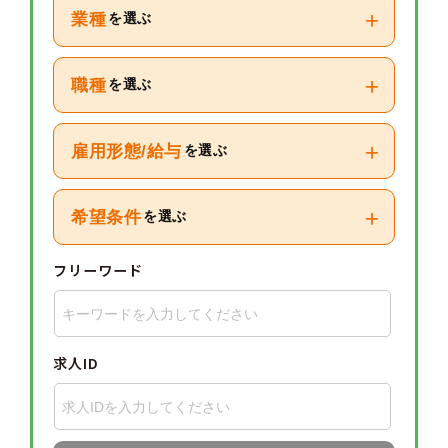
+
業種
を選ぶ
+
職種
を選ぶ
+
雇用形態/給与
を選ぶ
+
希望条件
を選ぶ
フリーワード
求人ID