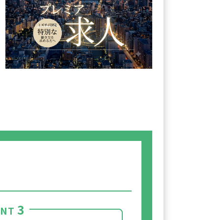
3
INT