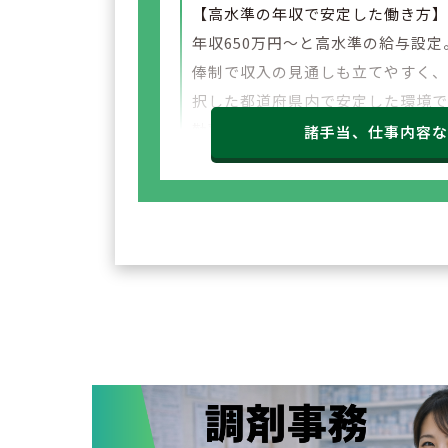
【高水準の年収で安定した働き方
年収650万円～と高水準の給与設定
俸制で収入の見通しも立てやすく
択した都道府県内で安定した環境
勤務いただけます。
諸手当、仕事内容