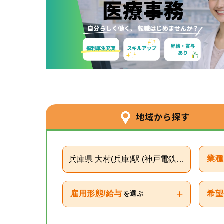
地域から探す
兵庫県 大村(兵庫)駅 (神戸電鉄粟生線)
業種
+
雇用形態/給与
希望
を選ぶ