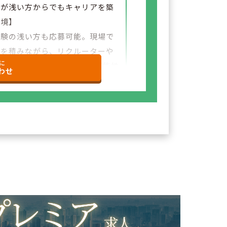
験が浅い方からでもキャリアを築
環境】
経験の浅い方も応募可能。現場で
験を積みながら、リクルーターや
に
など＋αの業務チャレンジの可能性
わせ
ざいます。