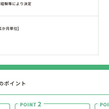
※ご経験等により決定
1か月単位]
のポイント
2
POINT
PO