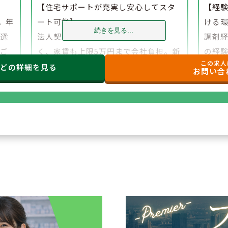
】
【住宅サポートが充実し安心してスタ
【経
。年
ート可能】
ける
続きを見る...
、選
法人契約により初期費用の負担がな
調剤
でご
く、家賃も上限5万円まで会社負担。新
の経
この求人
たな環境でも安心して勤務を開始でき
研修
などの
詳細を見る
お問い合
ます。
もご