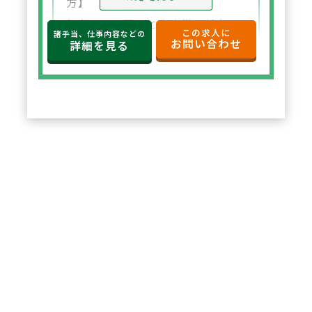
方】
年収650万円～と高水準の給与設
この求人に
諸手当、仕事内容などの
お問い合わせ
定。年俸制で収入の見通しも立て
詳細を見る
やすく、選択した都道府県内で安
定した環境でご勤務いただけま
す。
2
POINT
【住宅サポートが充実し安心して
スタート可能】
法人契約により初期費用の負担が
なく、家賃も上限5万円まで会社
負担。新たな環境でも安心して勤
務を開始できます。