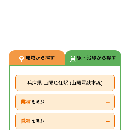
3
POINT
【経験が浅い方からでもキャリア
を築ける環境】
調剤経験の浅い方も応募可能。現
場での経験を積みながら、リクル
ーターや研修など＋αの業務チャ
地域から探す
駅・沿線から探す
レンジの可能性もございます。
兵庫県 山陽魚住駅 (山陽電鉄本線)
+
業種
を選ぶ
+
職種
を選ぶ