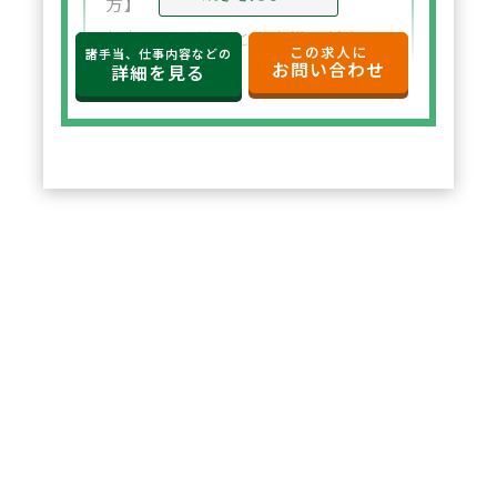
方】
年収650万円～と高水準の給与設
この求人に
諸手当、仕事内容などの
お問い合わせ
定。年俸制で収入の見通しも立て
詳細を見る
やすく、選択した都道府県内で安
定した環境でご勤務いただけま
す。
2
POINT
【住宅サポートが充実し安心して
スタート可能】
法人契約により初期費用の負担が
なく、家賃も上限5万円まで会社
負担。新たな環境でも安心して勤
務を開始できます。