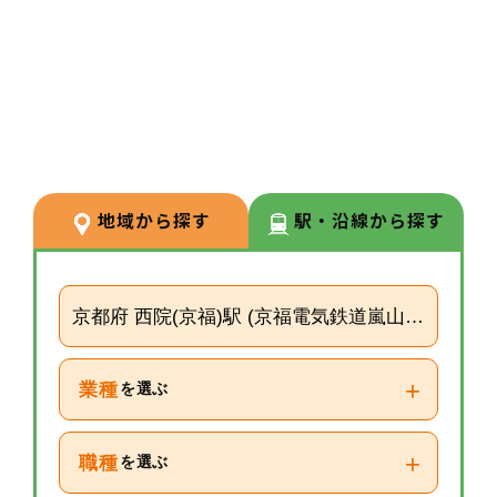
3
POINT
【経験が浅い方からでもキャリア
を築ける環境】
調剤経験の浅い方も応募可能。現
場での経験を積みながら、リクル
ーターや研修など＋αの業務チャ
地域から探す
駅・沿線から探す
レンジの可能性もございます。
京都府 西院(京福)駅 (京福電気鉄道嵐山本線)
+
業種
を選ぶ
+
職種
を選ぶ