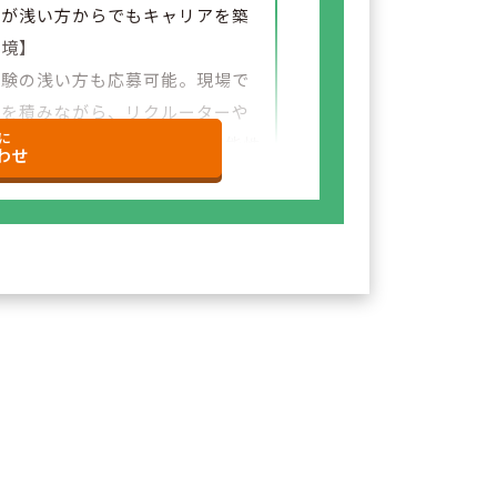
験が浅い方からでもキャリアを築
環境】
経験の浅い方も応募可能。現場で
験を積みながら、リクルーターや
に
など＋αの業務チャレンジの可能性
わせ
ざいます。