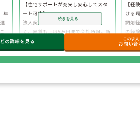
】
【住宅サポートが充実し安心してスタ
【経
。年
ート可能】
ける
続きを見る...
、選
法人契約により初期費用の負担がな
調剤
でご
く、家賃も上限5万円まで会社負担。新
の経
この求人
たな環境でも安心して勤務を開始でき
研修
などの
詳細を見る
お問い合
ます。
もご