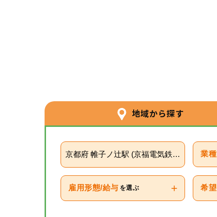
地域から探す
京都府 帷子ノ辻駅 (京福電気鉄道嵐山本線)
業種
+
雇用形態/給与
希望
を選ぶ