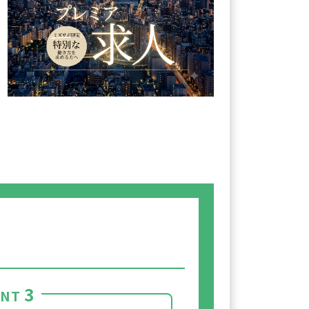
3
INT