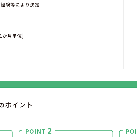
※ご経験等により決定
1か月単位]
のポイント
2
POINT
PO