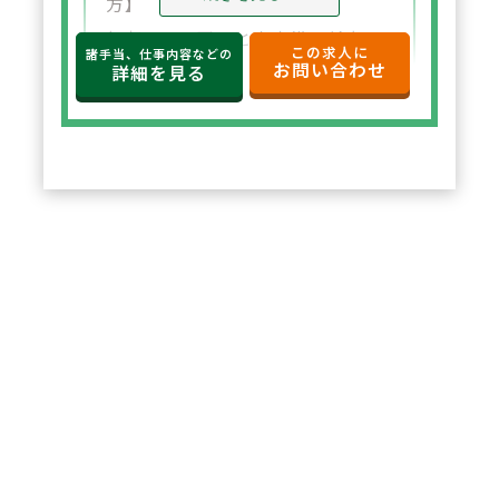
方】
年収650万円～と高水準の給与設
この求人に
諸手当、仕事内容などの
お問い合わせ
定。年俸制で収入の見通しも立て
詳細を見る
やすく、選択した都道府県内で安
定した環境でご勤務いただけま
す。
2
POINT
【住宅サポートが充実し安心して
スタート可能】
法人契約により初期費用の負担が
なく、家賃も上限5万円まで会社
負担。新たな環境でも安心して勤
務を開始できます。