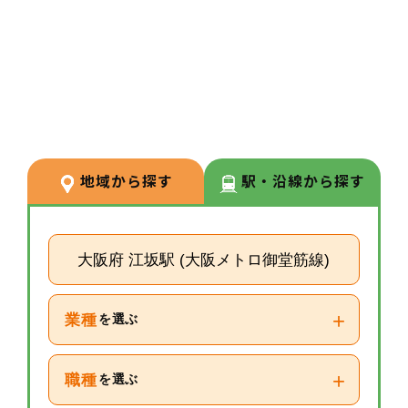
3
POINT
【経験が浅い方からでもキャリア
を築ける環境】
調剤経験の浅い方も応募可能。現
場での経験を積みながら、リクル
ーターや研修など＋αの業務チャ
地域から探す
駅・沿線から探す
レンジの可能性もございます。
大阪府 江坂駅 (大阪メトロ御堂筋線)
+
業種
を選ぶ
+
職種
を選ぶ