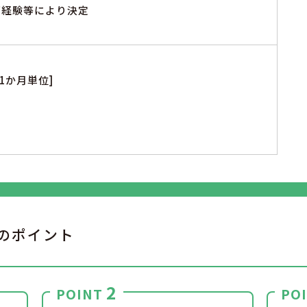
※ご経験等により決定
1か月単位]
のポイント
2
POINT
PO