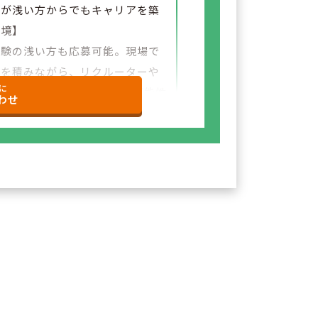
験が浅い方からでもキャリアを築
環境】
経験の浅い方も応募可能。現場で
験を積みながら、リクルーターや
に
など＋αの業務チャレンジの可能性
わせ
ざいます。