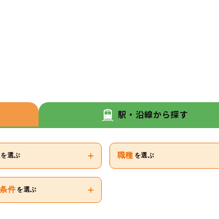
駅・沿線から探す
+
内－鹿児島中央))
職種
を選ぶ
を選ぶ
+
条件
を選ぶ