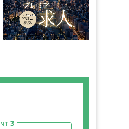
3
INT