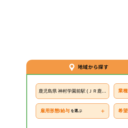
地域から探す
鹿児島県 神村学園前駅 (ＪＲ鹿児島本線(川
業種
+
雇用形態/給与
希望
を選ぶ