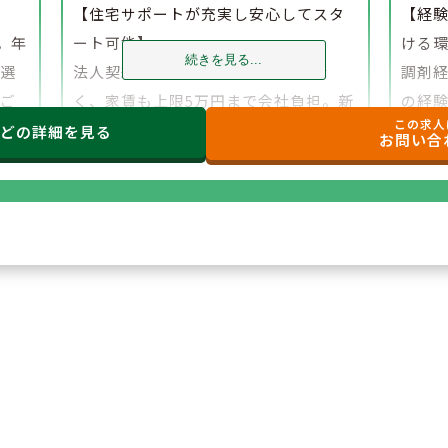
】
【住宅サポートが充実し安心してスタ
【経
。年
ート可能】
ける
続きを見る...
、選
法人契約により初期費用の負担がな
調剤
でご
く、家賃も上限5万円まで会社負担。新
の経
この求人
たな環境でも安心して勤務を開始でき
研修
などの
詳細を見る
お問い合
ます。
もご